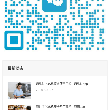
最新动态
通易付POS机停止使用了吗 - 通易付app
2026-08-06
兜付宝POS机安全吗可靠吗 - 兜刷app