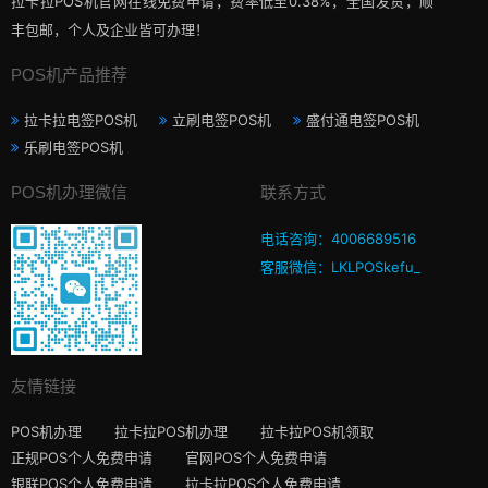
拉卡拉POS机官网在线免费申请，费率低至0.38%，全国发货，顺
丰包邮，个人及企业皆可办理！
POS机产品推荐
拉卡拉电签POS机
立刷电签POS机
盛付通电签POS机
乐刷电签POS机
POS机办理微信
联系方式
电话咨询：4006689516
客服微信：LKLPOSkefu_
友情链接
POS机办理
拉卡拉POS机办理
拉卡拉POS机领取
正规POS个人免费申请
官网POS个人免费申请
银联POS个人免费申请
拉卡拉POS个人免费申请