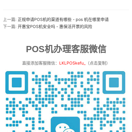
上一篇:
正规申请POS机的渠道有哪些 - pos 机在哪里申请
下一篇:
开惠宝POS机安全吗 - 惠保活开票的风险
POS机办理客服微信
直接添加客服微信：
LKLPOSkefu_
（点击复制）