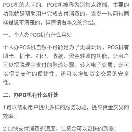
POS机的人问的。POS机被称为销售点终端，主要的
功能就是帮助用户完成支付消费的。当然一句两句同
样是说不清楚的，详情请看本文的介绍。
一、个人办POS机有什么用处
个人办POS机自然不可能是为了无聊玩玩，POS机有
刷卡、插卡、扫码、收款、资金转账的功能，让用户
可以摆脱现金支付的繁琐步骤，转入电子交易，既可
以提高支付的便捷性，还可以增加资金交易的安全
性。
二、办PO机有什么好处
1.可以帮助用户提供多样的服务功能，提高资金交易的
效率；
2.加快支付消费的速度，让资金可以更快的到账；