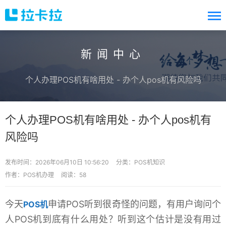
新闻中心
个人办理POS机有啥用处 - 办个人pos机有风险吗
个人办理POS机有啥用处 - 办个人pos机有
风险吗
发布时间：2026年06月10日 10:56:20
分类：
POS机知识
作者：POS机办理
阅读：58
今天
申请POS听到很奇怪的问题，有用户询问个
POS机
人POS机到底有什么用处？听到这个估计是没有用过