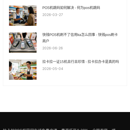
POS机跳码如何解决 - 何为pos机跳码
2026-03-27
快钱POS机刷不了信用ka怎么回事 - 快钱pos刷卡
商户
2026-06-26
拉卡拉一证15机且行且珍惜 - 拉卡拉办卡是真的吗
2026-05-04