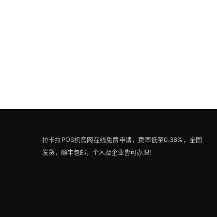
拉卡拉POS机官网在线免费申请，费率低至0.38%，全国
发货，顺丰包邮，个人及企业皆可办理！