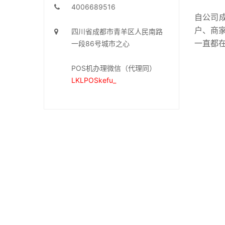
4006689516
自公司
户、商
四川省成都市青羊区人民南路
一直都
一段86号城市之心
POS机办理微信（代理同）
LKLPOSkefu_