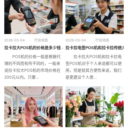
2026-05-04
行业动态
2026-05-04
行业动态
拉卡拉大POS机的价格是多少钱 - 拉卡拉大pos0.55
拉卡拉电签POS机和拉卡拉传统大
POS机的价格一般是根据代
拉卡拉大POS机和拉卡拉电
理的不同而有所不同的，一般来
签POS机对于个人来说都可以使
说拉卡拉大POS机的市场价格在
用，但是就其方便性来说，我们
200元以内。只要...
是更建议个人使...