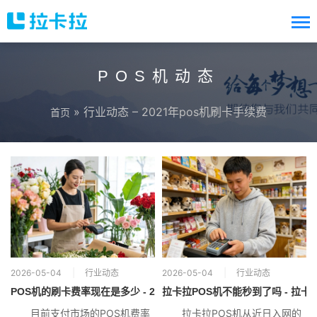
POS机动态
» 行业动态 – 2021年pos机刷卡手续费
首页
2026-05-04
行业动态
2026-05-04
行业动态
POS机的刷卡费率现在是多少 - 2021年pos机刷卡手续费
拉卡拉POS机不能秒到了吗 - 拉
目前支付市场的POS机费率
拉卡拉POS机从近日入网的