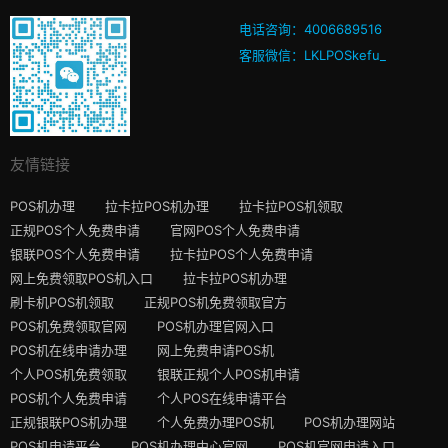
电话咨询：4006689516
客服微信：LKLPOSkefu_
友情链接
POS机办理
拉卡拉POS机办理
拉卡拉POS机领取
正规POS个人免费申请
官网POS个人免费申请
银联POS个人免费申请
拉卡拉POS个人免费申请
网上免费领取POS机入口
拉卡拉POS机办理
刷卡机POS机领取
正规POS机免费领取官方
POS机免费领取官网
POS机办理官网入口
POS机在线申请办理
网上免费申请POS机
个人POS机免费领取
银联正规个人POS机申请
POS机个人免费申请
个人POS在线申请平台
正规银联POS机办理
个人免费办理POS机
POS机办理网站
POS机申请平台
POS机办理中心官网
POS机官网申请入口