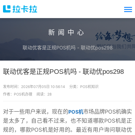
新闻中心
联动优客是正规POS机吗 - 联动优pos298
联动优客是正规POS机吗 - 联动优pos298
发布时间：2026年07月05日 10:56:14
分类：
POS机知识
作者：POS机办理
阅读：28
对于一些用户来说，现在的
市场品牌POS机确实
POS机
是太多了，自己看不过来，也不知道哪款POS机是正
规的，哪款POS机是好用的。最近有用户询问联动优