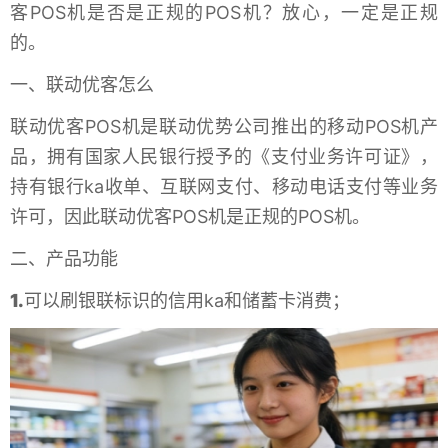
客POS机是否是正规的POS机？放心，一定是正规
的。
一、联动优客怎么
联动优客POS机是联动优势公司推出的移动POS机产
品，拥有国家人民银行授予的《支付业务许可证》，
持有银行ka收单、互联网支付、移动电话支付等业务
许可，因此联动优客POS机是正规的POS机。
二、产品功能
1.
可以刷银联标识的信用ka和储蓄卡消费；