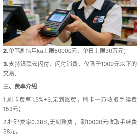
2.
单笔刷信用ka上限50000元，单日上限30万元；
3.
支持银联云闪付、闪付消费，仅限于1000元以下的
交易。
三、费率介绍
1.刷卡费率1.5%+3,无到账费，刷卡一万收取手续费
153元；
2.扫码费率0.38%,无到账费 ，刷10000元收取手续费
38元。