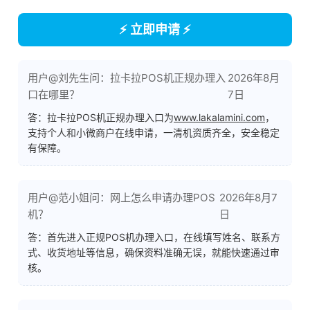
⚡ 立即申请 ⚡
用户@刘先生问：拉卡拉POS机正规办理入
2026年8月
口在哪里？
7日
答：拉卡拉POS机正规办理入口为
www.lakalamini.com
，
支持个人和小微商户在线申请，一清机资质齐全，安全稳定
有保障。
用户@范小姐问：网上怎么申请办理POS
2026年8月7
机？
日
答：首先进入正规POS机办理入口，在线填写姓名、联系方
式、收货地址等信息，确保资料准确无误，就能快速通过审
核。