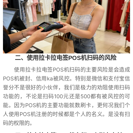
二、使用拉卡拉电签POS机扫码的风险
使用拉卡拉电签POS机扫码的主要风险是会造成
POS机被封、信用ka被风控。特别是微信和支付宝信
誉分不是很好的小伙伴，我们是极力的劝阻使用扫码
功能的，不论是扫码100元还是500都有被风控的可
能。因为POS机的主要功能就数刷卡，更何况我们个
人使用POS机注册的时候都是个人的名义。是没有扫
码的权限的。