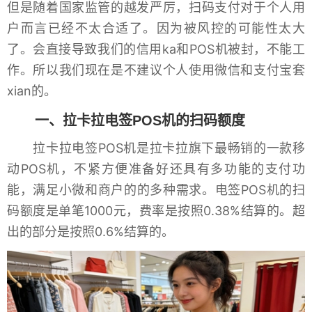
但是随着国家监管的越发严厉，扫码支付对于个人用
户而言已经不太合适了。因为被风控的可能性太大
了。会直接导致我们的信用ka和POS机被封，不能工
作。所以我们现在是不建议个人使用微信和支付宝套
xian的。
一、拉卡拉电签POS机的扫码额度
拉卡拉电签POS机是拉卡拉旗下最畅销的一款移
动POS机，不紧方便准备好还具有多功能的支付功
能，满足小微和商户的的多种需求。电签POS机的扫
码额度是单笔1000元，费率是按照0.38%结算的。超
出的部分是按照0.6%结算的。