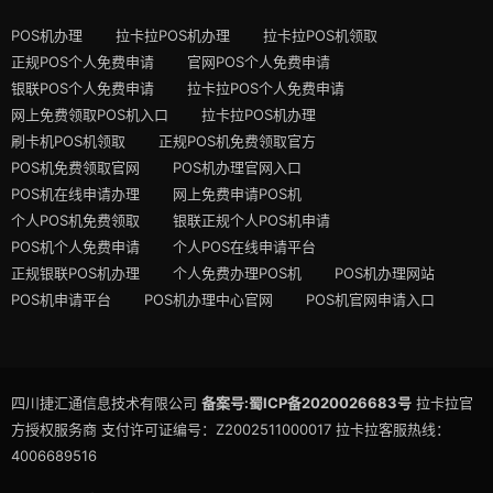
POS机办理
拉卡拉POS机办理
拉卡拉POS机领取
正规POS个人免费申请
官网POS个人免费申请
银联POS个人免费申请
拉卡拉POS个人免费申请
网上免费领取POS机入口
拉卡拉POS机办理
刷卡机POS机领取
正规POS机免费领取官方
POS机免费领取官网
POS机办理官网入口
POS机在线申请办理
网上免费申请POS机
个人POS机免费领取
银联正规个人POS机申请
POS机个人免费申请
个人POS在线申请平台
正规银联POS机办理
个人免费办理POS机
POS机办理网站
POS机申请平台
POS机办理中心官网
POS机官网申请入口
四川捷汇通信息技术有限公司
备案号:蜀ICP备2020026683号
拉卡拉官
方授权服务商 支付许可证编号：Z2002511000017 拉卡拉客服热线：
4006689516