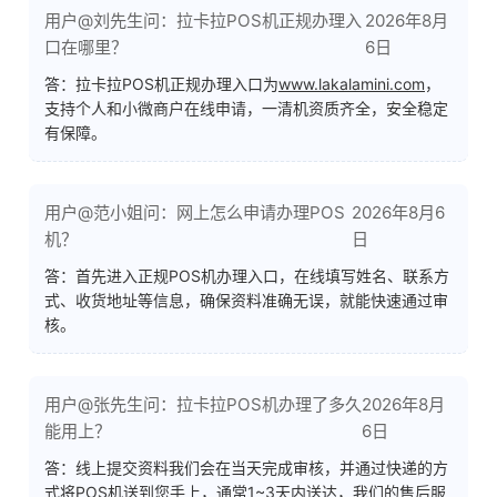
用户@刘先生问：拉卡拉POS机正规办理入
2026年8月
口在哪里？
6日
答：拉卡拉POS机正规办理入口为
www.lakalamini.com
，
支持个人和小微商户在线申请，一清机资质齐全，安全稳定
有保障。
用户@范小姐问：网上怎么申请办理POS
2026年8月6
机？
日
答：首先进入正规POS机办理入口，在线填写姓名、联系方
式、收货地址等信息，确保资料准确无误，就能快速通过审
核。
用户@张先生问：拉卡拉POS机办理了多久
2026年8月
能用上？
6日
答：线上提交资料我们会在当天完成审核，并通过快递的方
式将POS机送到您手上，通常1~3天内送达，我们的售后服