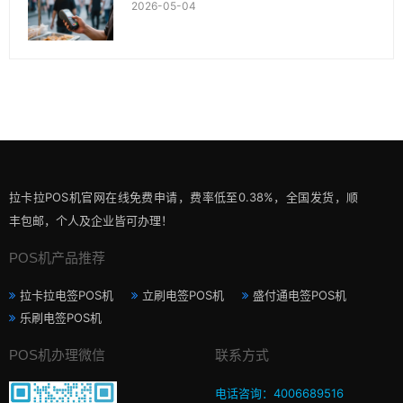
2026-05-04
拉卡拉POS机官网在线免费申请，费率低至0.38%，全国发货，顺
丰包邮，个人及企业皆可办理！
POS机产品推荐
拉卡拉电签POS机
立刷电签POS机
盛付通电签POS机
乐刷电签POS机
POS机办理微信
联系方式
电话咨询：4006689516