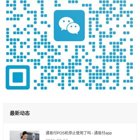
最新动态
通易付POS机停止使用了吗 - 通易付app