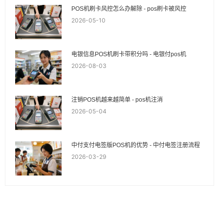
POS机刷卡风控怎么办解除 - pos刷卡被风控
2026-05-10
电银信息POS机刷卡带积分吗 - 电银付pos机
2026-08-03
注销POS机越来越简单 - pos机注消
2026-05-04
中付支付电签版POS机的优势 - 中付电签注册流程
2026-03-29