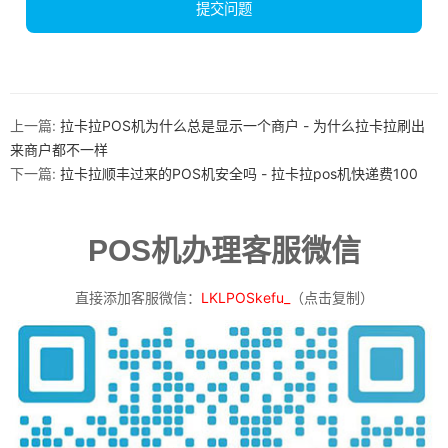
提交问题
上一篇:
拉卡拉POS机为什么总是显示一个商户 - 为什么拉卡拉刷出
来商户都不一样
下一篇:
拉卡拉顺丰过来的POS机安全吗 - 拉卡拉pos机快递费100
POS机办理客服微信
直接添加客服微信：
LKLPOSkefu_
（点击复制）