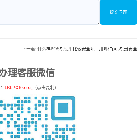
提交问题
下一篇:
什么样POS机使用比较安全呢 - 用哪种pos机最安全
机办理客服微信
信：
LKLPOSkefu_
（点击复制）