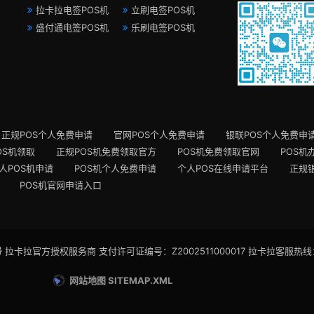
拉卡拉电签POS机
立刷电签POS机
盛付通电签POS机
乐刷电签POS机
正规POS个人免费申请
官网POS个人免费申请
银联POS个人免费申
OS机领取
正规POS机免费领取官方
POS机免费领取官网
POS机
人POS机申请
POS机个人免费申请
个人POS在线申请平台
正规
POS机官网申请入口
号
拉卡拉官方授权服务商 支付许可证编号：Z2002511000017 拉卡拉客服热线：4
网站地图 SITEMAP.XML