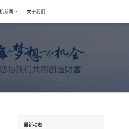
S机新闻
关于我们
最新动态