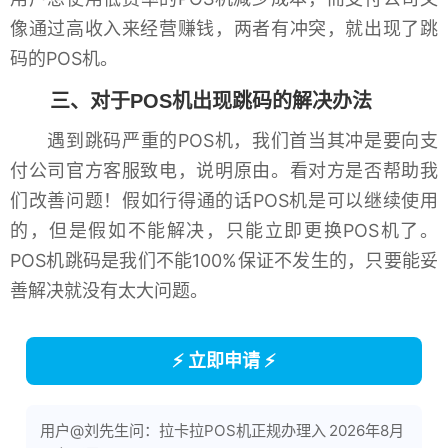
像通过高收入来经营赚钱，两者有冲突，就出现了跳
码的POS机。
三、对于POS机出现跳码的解决办法
遇到跳码严重的POS机，我们首当其冲是要向支
付公司官方客服致电，说明原由。看对方是否帮助我
们改善问题！假如行得通的话POS机是可以继续使用
的，但是假如不能解决，只能立即更换POS机了。
POS机跳码是我们不能100%保证不发生的，只要能妥
善解决就没有太大问题。
⚡ 立即申请 ⚡
用户@刘先生问：拉卡拉POS机正规办理入
2026年8月