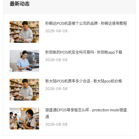
最新动态
秒瞬达POS机是哪个公司的品牌 - 秒瞬达使用教程
2026-08-09
秒到账的POS机安全吗可靠吗 - 秒到帐app下载
2026-08-09
新大陆POS机费率多少合适 - 新大陆pos机价格
2026-08-08
银盛通EPOS尊享版怎么样 - protection mode银盛
通
2026-08-08