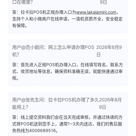
口在哪里？
9日
答：拉卡拉POS机正规办理入口为
www.lakalamini.com
，
支持个人和小微商户在线申请，一清机资质齐全，安全稳定
有保障。
用户@范小姐问：网上怎么申请办理POS
2026年8月9
机？
日
答：首先进入正规POS机办理入口，在线填写姓名、联系方
式、收货地址等信息，确保资料准确无误，就能快速通过审
核。
用户@张先生问：拉卡拉POS机办理了多久
2026年8月
能用上？
9日
答：线上提交资料我们会在当天完成审核，并通过快递的方
式将POS机送到您手上，通常1~3天内送达，我们的售后服
务热线为4006689516。