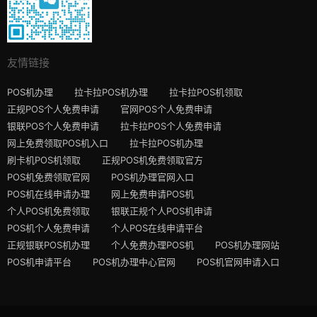
友情链接
POS机办理
拉卡拉POS机办理
拉卡拉POS机领取
正规POS个人免费申请
官网POS个人免费申请
银联POS个人免费申请
拉卡拉POS个人免费申请
网上免费领取POS机入口
拉卡拉POS机办理
刷卡机POS机领取
正规POS机免费领取官方
POS机免费领取官网
POS机办理官网入口
POS机在线申请办理
网上免费申请POS机
个人POS机免费领取
银联正规个人POS机申请
POS机个人免费申请
个人POS在线申请平台
正规银联POS机办理
个人免费办理POS机
POS机办理网站
POS机申请平台
POS机办理中心官网
POS机官网申请入口