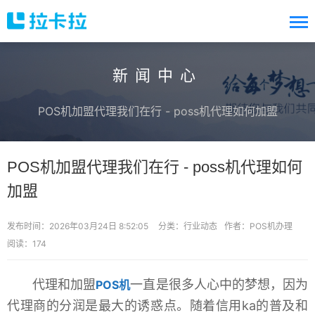
新闻中心
POS机加盟代理我们在行 - poss机代理如何加盟
POS机加盟代理我们在行 - poss机代理如何
加盟
发布时间：2026年03月24日 8:52:05
分类：
行业动态
作者：POS机办理
阅读：174
代理和加盟
一直是很多人心中的梦想，因为
POS机
代理商的分润是最大的诱惑点。随着信用ka的普及和