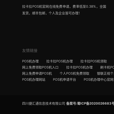
拉卡拉POS机官网在线免费申请，费率低至0.38%，全国
发货，顺丰包邮，个人及企业皆可办理！
友情链接
POS机办理
拉卡拉POS机办理
拉卡拉POS机领取
网上免费领取POS机入口
拉卡拉POS机办理
刷卡机P
网上免费申请POS机
个人POS机免费领取
银联正规个
POS机办理网站
POS机申请平台
POS机办理中心官网
四川捷汇通信息技术有限公司
备案号:蜀ICP备2020026683