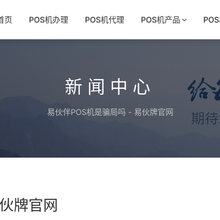
首页
POS机办理
POS机代理
POS机产品
PO
新闻中心
易伙伴POS机是骗局吗 - 易伙牌官网
易伙牌官网