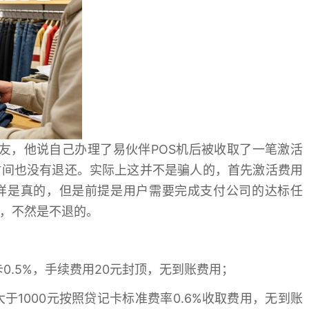
友，他说自己办理了易伙伴POS机后被收取了一笔激活
时间也没有退还。实际上这并不是骗人的，首先激活费用
同样是真的，但是前提是用户需要完成支付公司的达标任
，不然是不退的。
卡0.5%，手续费用20元封顶，无到账费用；
大于1000元按照贷记卡标准费率0.6%收取费用，无到账