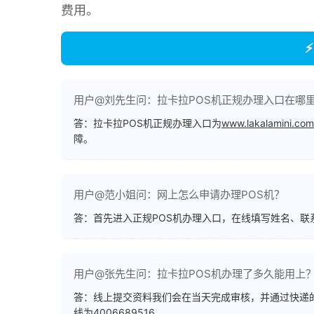
费用。
⚡
用户@刘先生问：拉卡拉POS机正规办理入口在哪
答：拉卡拉POS机正规办理入口为
www.lakalamini.com
障。
用户@范小姐问：网上怎么申请办理POS机？
答：首先进入正规POS机办理入口，在线填写姓名、
用户@张先生问：拉卡拉POS机办理了多久能用上
答：线上提交资料我们会在当天完成审核，并通过快递的
线为4006689516。