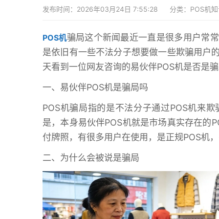
发布时间：2026年03月24日 7:55:28
分类：
POS机
骗局这个新闻最近一直是很多用户常常
POS机
是依旧有一些不法分子想要做一些欺骗用户
天看到一位网友咨询的易伙伴POS机是否是
一、易伙伴POS机是骗局吗
POS机骗局指的是不法分子通过POS机来
是，本身易伙伴POS机就是市场真实存在的P
付牌照，有很多用户在使用，是正规POS机
二、为什么会被说是骗局