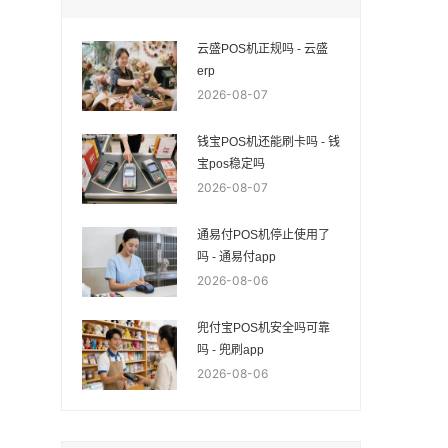
云盛POS机正规吗 - 云盛
erp
2026-08-07
钱宝POS机还能刷卡吗 - 钱
宝pos稳定吗
2026-08-07
通易付POS机停止使用了
吗 - 通易付app
2026-08-06
兜付宝POS机安全吗可靠
吗 - 兜刷app
2026-08-06