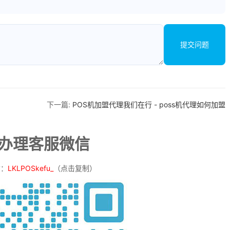
提交问题
下一篇:
POS机加盟代理我们在行 - poss机代理如何加盟
机办理客服微信
信：
LKLPOSkefu_
（点击复制）