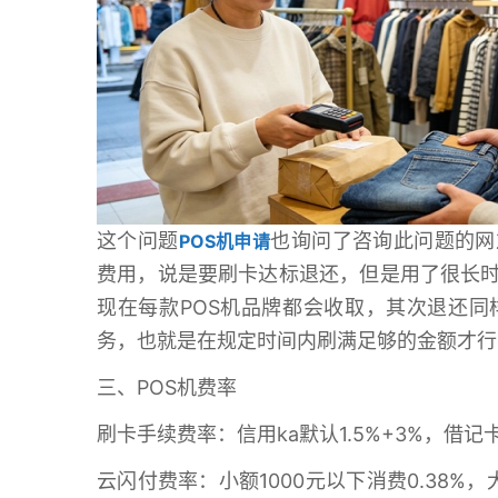
这个问题
也询问了咨询此问题的网
POS机申请
费用，说是要刷卡达标退还，但是用了很长
现在每款POS机品牌都会收取，其次退还
务，也就是在规定时间内刷满足够的金额才行
三、POS机费率
刷卡手续费率：信用ka默认1.5%+3%，借记
云闪付费率：小额1000元以下消费0.38%，