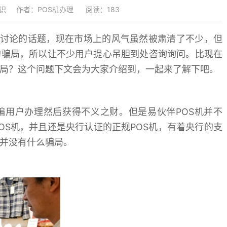
知识
作者：POS机办理
阅读：183
讨论的话题，现在市场上的风气虽然被肃清了不少，但
的骗局，所以让不少用户提心吊胆到处咨询询问。比现在
骗局？这个问题下文会为大家介绍到，一起来了解下吧。
欺骗用户办理然后获得不义之财。但是易伙伴POS机并不
OS机，并且还是央行认证的正规POS机，有着央行的支
，并没有什么骗局。