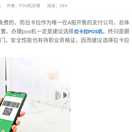
态
作者：POS机办理
阅读：284
免费的，而拉卡拉作为唯一在A股开售的支付公司，总体
置。办理pos机一定是建议选择
，终归是跟
拉卡拉POS机
八门，安全性能也有待职业资格证，因而建议选择拉卡拉