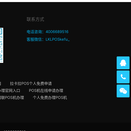
联系方式
电话咨询：4006689516
客服微信：LKLPOSkefu_
请
拉卡拉POS个人免费申请
办理官网入口
POS机在线申请办理
银联POS机办理
个人免费办理POS机