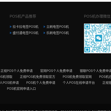
POS机产品推荐
POS机办理微信
拉卡拉电签POS机
立刷电签POS机
盛付通电签POS机
乐刷电签POS机
正规POS个人免费申请
官网POS个人免费申请
银联POS个人免费申
OS机领取
正规POS机免费领取官方
POS机免费领取官网
POS机
人POS机申请
POS机个人免费申请
个人POS在线申请平台
正规
POS机官网申请入口