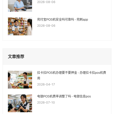
2026-08-06
兜付宝POS机安全吗可靠吗 - 兜刷app
2026-08-06
文章推荐
拉卡拉POS机办理要不要押金 - 办理拉卡拉pos机费
用
2026-04-17
电银POS机费率调整了吗 - 电银信息pos
2026-07-10