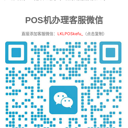
POS机办理客服微信
直接添加客服微信：
LKLPOSkefu_
（点击复制）