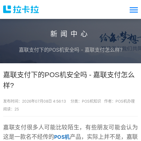
新闻中心
嘉联支付下的POS机安全吗 - 嘉联支付怎么样?
嘉联支付下的POS机安全吗 - 嘉联支付怎么
样?
发布时间：2026年07月08日 4:56:13
分类：
POS机知识
作者：POS机办理
阅读：25
嘉联支付很多人可能比较陌生，有些朋友可能会认为
这是一款名不经传的
产品，实际上并不是，嘉联
POS机