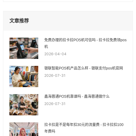
文章推荐
免费办理的拉卡拉POS机可信吗 - 拉卡拉免费领pos
机
2026-04-04
银联智能POS机产品怎么样 - 银联支付pos机官网
2026-07-31
鑫海蓉通POS机靠谱吗 - 鑫海蓉通做什么
2026-07-31
拉卡拉是不是每年扣30元的流量费 - 拉卡拉扣100
年费吗