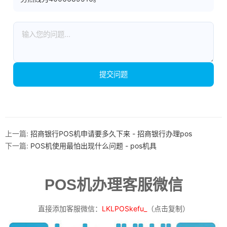
提交问题
上一篇:
招商银行POS机申请要多久下来 - 招商银行办理pos
下一篇:
POS机使用最怕出现什么问题 - pos机具
POS机办理客服微信
直接添加客服微信：
LKLPOSkefu_
（点击复制）