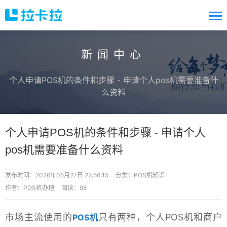
新闻中心
个人申请POS机的条件和步骤 - 申请个人pos机需要准备什
么资料
个人申请POS机的条件和步骤 - 申请个人
pos机需要准备什么资料
发布时间：2026年05月27日 22:56:15
分类：
POS机知识
作者：POS机办理
阅读：98
市场主流使用的
只有两种，个人POS机和商户
POS机