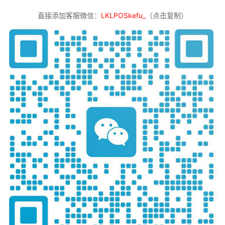
直接添加客服微信：
LKLPOSkefu_
（点击复制）