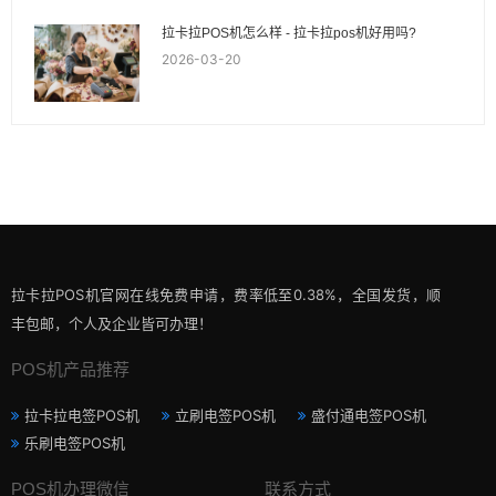
拉卡拉POS机怎么样 - 拉卡拉pos机好用吗?
2026-03-20
拉卡拉POS机官网在线免费申请，费率低至0.38%，全国发货，顺
丰包邮，个人及企业皆可办理！
POS机产品推荐
拉卡拉电签POS机
立刷电签POS机
盛付通电签POS机
乐刷电签POS机
POS机办理微信
联系方式