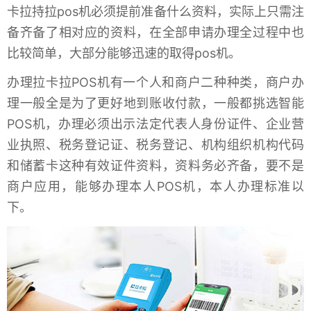
卡拉持拉pos机必须提前准备什么资料，实际上只需注
备齐备了相对应的资料，在全部申请办理全过程中也
比较简单，大部分能够迅速的取得pos机。
办理拉卡拉POS机有一个人和商户二种种类，商户办
理一般全是为了更好地到账收付款，一般都挑选智能
POS机，办理必须出示法定代表人身份证件、企业营
业执照、税务登记证、税务登记、机构组织机构代码
和储蓄卡这种有效证件资料，资料务必齐备，要不是
商户应用，能够办理本人POS机，本人办理标准以
下。