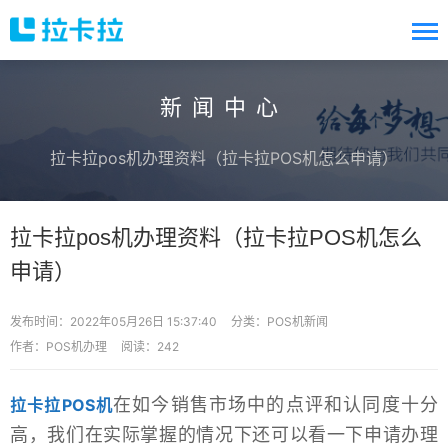
新闻中心
拉卡拉pos机办理资料（拉卡拉POS机怎么申请）
拉卡拉pos机办理资料（拉卡拉POS机怎么
申请）
发布时间：2022年05月26日 15:37:40
分类：
POS机新闻
作者：POS机办理
阅读：242
在如今销售市场中的点评和认同度十分
拉卡拉
POS机
高，我们在实际掌握的情况下还可以看一下申请办理