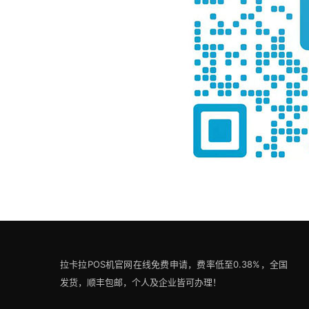
拉卡拉POS机官网在线免费申请，费率低至0.38%，全国
发货，顺丰包邮，个人及企业皆可办理！