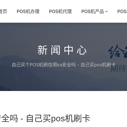
首页
POS机办理
POS机代理
POS机产品
PO
新闻中心
自己买个POS机刷信用ka安全吗 - 自己买pos机刷卡
全吗 - 自己买pos机刷卡