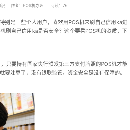
知识
作者：POS机办理
阅读：76
特别是一些个人用户，喜欢用POS机来刷自己信用ka进
机刷自己信用ka是否安全？这个要看POS机的资质，下
的，只要持有国家央行颁发第三方支付牌照的POS机才能
么就要注意了，没有银联监管，资金安全是没有保障的。