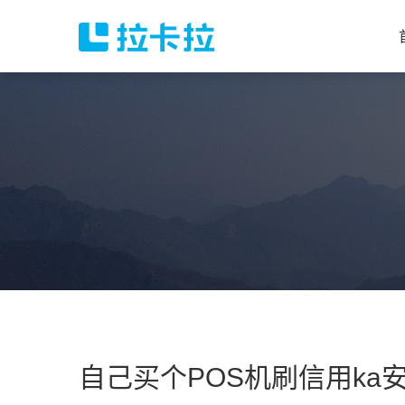
自己买个POS机刷信用ka安