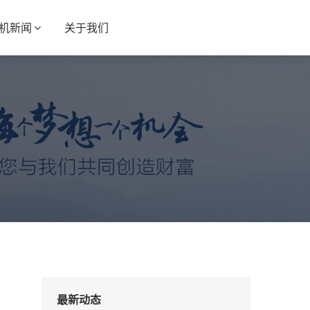
S机新闻
关于我们
最新动态