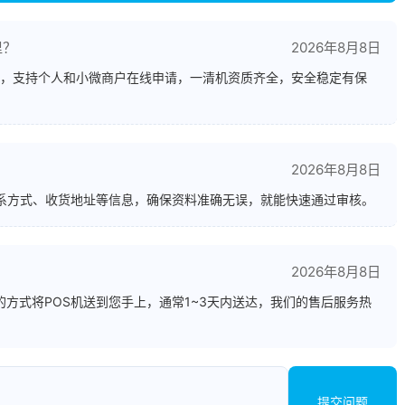
里？
2026年8月8日
，支持个人和小微商户在线申请，一清机资质齐全，安全稳定有保
2026年8月8日
联系方式、收货地址等信息，确保资料准确无误，就能快速通过审核。
？
2026年8月8日
方式将POS机送到您手上，通常1~3天内送达，我们的售后服务热
提交问题