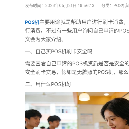
发布时间：2026年05月21日 16:56:13
分类：
POS机
主要用途就是帮助用户进行刷卡消费，
POS机
行消费。不过有一些用户询问自己申请的POS
文会为大家介绍。
一、自己买POS机刷卡安全吗
需要查看自己申请的POS机资质是否是安全
安全刷卡交易，假如是无牌照的POS机，那
二、用什么POS机好