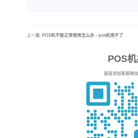
上一篇:
POS机不能正常使用怎么办 - pos机用不了
POS
直接添加客服微