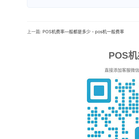
上一篇:
POS机费率—般都是多少 - pos机一般费率
POS
直接添加客服微