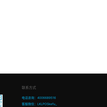
联系方式
电话咨询：4006689516
客服微信：LKLPOSkefu_