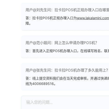
用户@刘先生问：拉卡拉POS机正规办理入口在哪
答：拉卡拉POS机正规办理入口为
www.lakalamini.com
障。
用户@范小姐问：网上怎么申请办理POS机？
答：首先进入正规POS机办理入口，在线填写姓名、
用户@张先生问：拉卡拉POS机办理了多久能用上
答：线上提交资料我们会在当天完成审核，并通过快递的
线为4006689516。