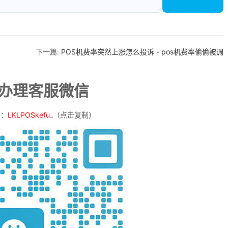
下一篇:
POS机费率突然上涨怎么投诉 - pos机费率偷偷被调
机办理客服微信
信：
LKLPOSkefu_
（点击复制）