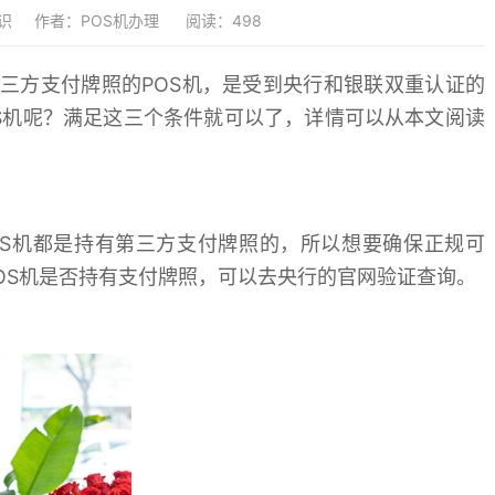
识
作者：POS机办理
阅读：498
三方支付牌照的POS机，是受到央行和银联双重认证的
OS机呢？满足这三个条件就可以了，详情可以从本文阅读
OS机都是持有第三方支付牌照的，所以想要确保正规可
OS机是否持有支付牌照，可以去央行的官网验证查询。