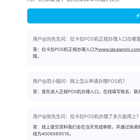
⚡
用户@刘先生问：拉卡拉POS机正规办理入口在哪
答：拉卡拉POS机正规办理入口为
www.lakalamini.com
障。
用户@范小姐问：网上怎么申请办理POS机？
答：首先进入正规POS机办理入口，在线填写姓名、
用户@张先生问：拉卡拉POS机办理了多久能用上
答：线上提交资料我们会在当天完成审核，并通过快递的
线为4006689516。