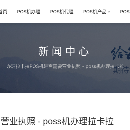
首页
POS机办理
POS机代理
POS机产品
PO
新闻中心
办理拉卡拉POS机是否需要营业执照 - poss机办理拉卡拉
业执照 - poss机办理拉卡拉