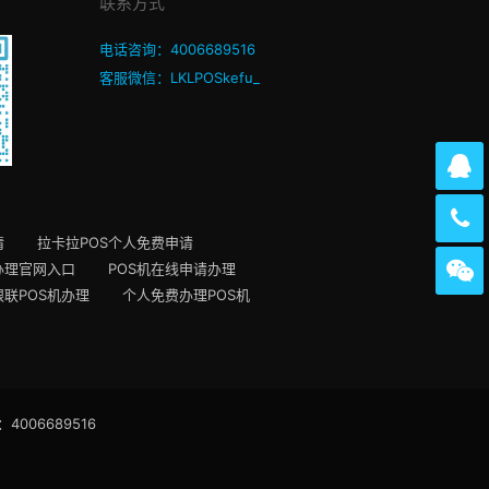
联系方式
电话咨询：4006689516
客服微信：LKLPOSkefu_
请
拉卡拉POS个人免费申请
办理官网入口
POS机在线申请办理
银联POS机办理
个人免费办理POS机
006689516