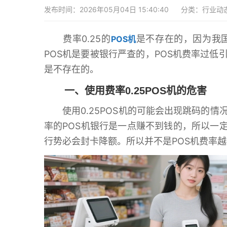
发布时间：2026年05月04日 15:40:40
分类：
行业动
费率0.25的
是不存在的，因为我国
POS机
POS机是要被银行严查的，POS机费率过低引
是不存在的。
一、使用费率0.25POS机的危害
使用0.25POS机的可能会出现跳码的情况
率的POS机银行是一点赚不到钱的，所以一定
行势必会封卡降额。所以并不是POS机费率