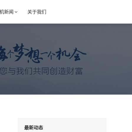
S机新闻
关于我们
最新动态