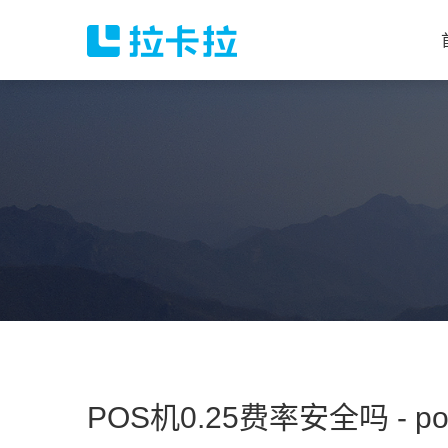
POS机0.25费率安全吗 - p