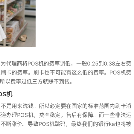
代理商将POS机的费率调低，一般0.25到0.38左右费
是刷卡的费率。刷卡也不可能有这么低的费率。POS机费
所以费率过低三方就赚不到钱。
S机
不是用来洗钱。所以必定要在国家的标准范围内刷卡消
道办理POS机，费率稳定，售后有保障。而一些非法运
不断涨价。导致POS机跳码，最终我们的银行ka也将被