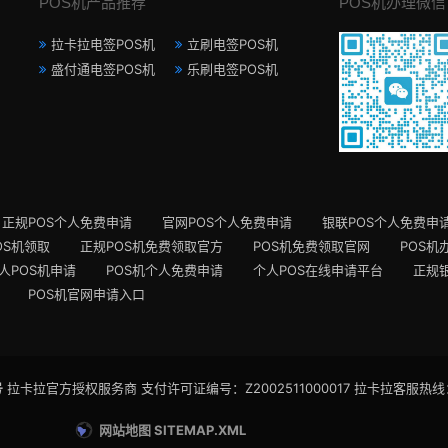
POS机产品推荐
POS机办理微信
拉卡拉电签POS机
立刷电签POS机
盛付通电签POS机
乐刷电签POS机
正规POS个人免费申请
官网POS个人免费申请
银联POS个人免费申
OS机领取
正规POS机免费领取官方
POS机免费领取官网
POS机
人POS机申请
POS机个人免费申请
个人POS在线申请平台
正规
POS机官网申请入口
号
拉卡拉官方授权服务商 支付许可证编号：Z2002511000017 拉卡拉客服热线：4
网站地图 SITEMAP.XML