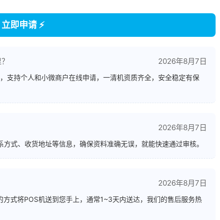
 立即申请 ⚡
里？
2026年8月7日
，支持个人和小微商户在线申请，一清机资质齐全，安全稳定有保
2026年8月7日
联系方式、收货地址等信息，确保资料准确无误，就能快速通过审核。
？
2026年8月7日
方式将POS机送到您手上，通常1~3天内送达，我们的售后服务热