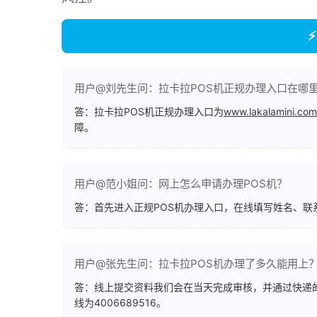
⚡
用户@刘先生问：拉卡拉POS机正规办理入口在哪
答：拉卡拉POS机正规办理入口为
www.lakalamini.com
障。
用户@范小姐问：网上怎么申请办理POS机？
答：首先进入正规POS机办理入口，在线填写姓名、
用户@张先生问：拉卡拉POS机办理了多久能用上
答：线上提交资料我们会在当天完成审核，并通过快递的
线为4006689516。