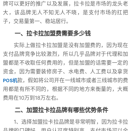
牌可以更好的推广以及发展，拉卡拉是市场的龙头老
大，该品牌无人不知无人不晓，是支付市场的扛把
子，交易量第一、稳站居行。
一、拉卡拉加盟费需要多少钱
实际上做拉卡拉加盟是没有加盟费的，因为现在
支付品牌竞争比较激烈，所以几乎品牌对于代理和加
盟都是不收取任何费用的，但是加盟的话需要一定的
资金，因为需要装修房子、水电费、人工费以及拿货
款，假如将公司开在一线城市或者三线城市的费
POS机
用都是有所不同的，根据不同的地方来衡量的，大概
费用在10万到18万左右。
二、加盟拉卡拉品牌有哪些优势条件
1、选择加盟拉卡拉品牌是非常明智，因为拉卡拉
品牌的口碑好，用户认可度特别高，支付市场可以全