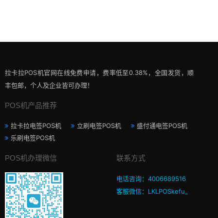
拉卡拉POS机官网在线免费申请，费率低至0.38%，全国发货，顺
丰包邮，个人及企业皆可办理！
POS机产品推荐
拉卡拉电签POS机
立刷电签POS机
盛付通电签POS机
乐刷电签POS机
POS机办理微信
联系方式
电话咨询：4006689516
客服微信：LKLPOSkefu_