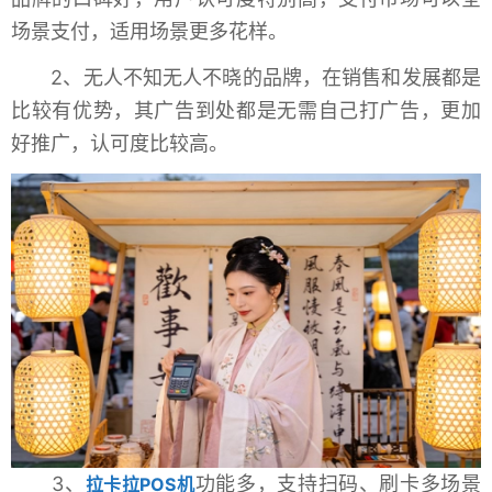
场景支付，适用场景更多花样。
2、无人不知无人不晓的品牌，在销售和发展都是
比较有优势，其广告到处都是无需自己打广告，更加
好推广，认可度比较高。
3、
功能多，支持扫码、刷卡多场景
拉卡拉POS机