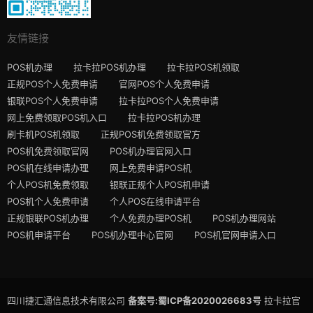
友情链接
POS机办理
拉卡拉POS机办理
拉卡拉POS机领取
正规POS个人免费申请
官网POS个人免费申请
银联POS个人免费申请
拉卡拉POS个人免费申请
网上免费领取POS机入口
拉卡拉POS机办理
刷卡机POS机领取
正规POS机免费领取官方
POS机免费领取官网
POS机办理官网入口
POS机在线申请办理
网上免费申请POS机
个人POS机免费领取
银联正规个人POS机申请
POS机个人免费申请
个人POS在线申请平台
正规银联POS机办理
个人免费办理POS机
POS机办理网站
POS机申请平台
POS机办理中心官网
POS机官网申请入口
四川捷汇通信息技术有限公司
备案号:蜀ICP备2020026683号
拉卡拉官