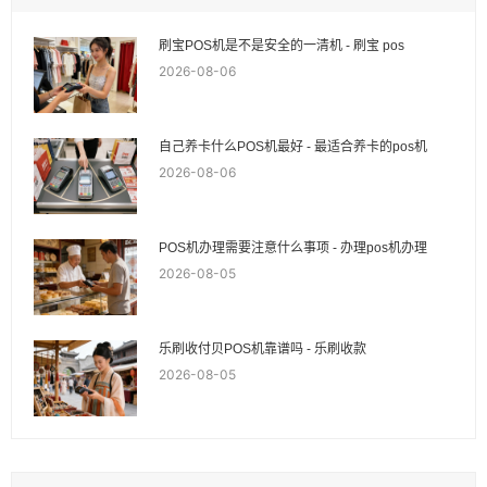
刷宝POS机是不是安全的一清机 - 刷宝 pos
2026-08-06
自己养卡什么POS机最好 - 最适合养卡的pos机
2026-08-06
POS机办理需要注意什么事项 - 办理pos机办理
2026-08-05
乐刷收付贝POS机靠谱吗 - 乐刷收款
2026-08-05