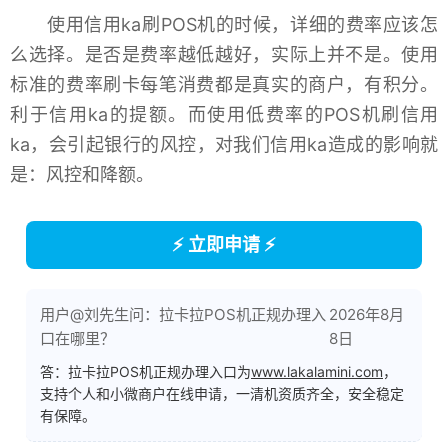
使用信用ka刷POS机的时候，详细的费率应该怎
么选择。是否是费率越低越好，实际上并不是。使用
标准的费率刷卡每笔消费都是真实的商户，有积分。
利于信用ka的提额。而使用低费率的POS机刷信用
ka，会引起银行的风控，对我们信用ka造成的影响就
是：风控和降额。
⚡ 立即申请 ⚡
用户@刘先生问：拉卡拉POS机正规办理入
2026年8月
口在哪里？
8日
答：拉卡拉POS机正规办理入口为
www.lakalamini.com
，
支持个人和小微商户在线申请，一清机资质齐全，安全稳定
有保障。