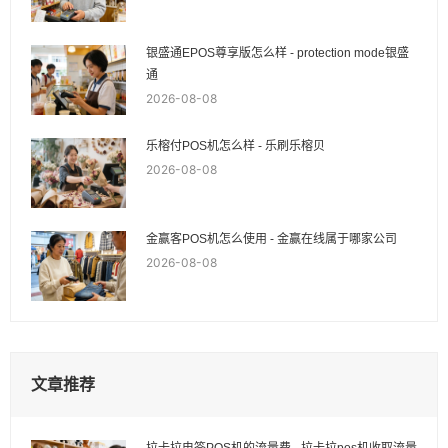
银盛通EPOS尊享版怎么样 - protection mode银盛
通
2026-08-08
乐榕付POS机怎么样 - 乐刷乐榕贝
2026-08-08
金赢客POS机怎么使用 - 金赢在线属于哪家公司
2026-08-08
文章推荐
拉卡拉电签POS机的流量费 - 拉卡拉pos机收取流量