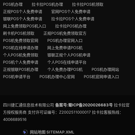
POS机办理
拉卡拉POS机办理
拉卡拉POS机领取
正规POS个人免费申请
官网POS个人免费申请
银联POS个人免费申请
拉卡拉POS个人免费申请
网上免费领取POS机入口
拉卡拉POS机办理
刷卡机POS机领取
正规POS机免费领取官方
POS机免费领取官网
POS机办理官网入口
POS机在线申请办理
网上免费申请POS机
个人POS机免费领取
银联正规个人POS机申请
POS机个人免费申请
个人POS在线申请平台
正规银联POS机办理
个人免费办理POS机
POS机办理网站
POS机申请平台
POS机办理中心官网
POS机官网申请入口
四川捷汇通信息技术有限公司
备案号:蜀ICP备2020026683号
拉卡拉官
方授权服务商 支付许可证编号：Z2002511000017 拉卡拉客服热线：
4006689516
网站地图 SITEMAP.XML