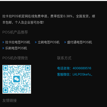
拉卡拉POS机官网在线免费申请，费率低至0.38%，全国发货，顺
丰包邮，个人及企业皆可办理！
POS机产品推荐
拉卡拉电签POS机
立刷电签POS机
盛付通电签POS机
乐刷电签POS机
POS机办理微信
联系方式
电话咨询：4006689516
客服微信：LKLPOSkefu_
友情链接