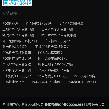
友情链接
POS机办理
拉卡拉POS机办理
拉卡拉POS机领取
正规POS个人免费申请
官网POS个人免费申请
银联POS个人免费申请
拉卡拉POS个人免费申请
网上免费领取POS机入口
拉卡拉POS机办理
刷卡机POS机领取
正规POS机免费领取官方
POS机免费领取官网
POS机办理官网入口
POS机在线申请办理
网上免费申请POS机
个人POS机免费领取
银联正规个人POS机申请
POS机个人免费申请
个人POS在线申请平台
正规银联POS机办理
个人免费办理POS机
POS机办理网站
POS机申请平台
POS机办理中心官网
POS机官网申请入口
四川捷汇通信息技术有限公司
备案号:蜀ICP备2020026683号
拉卡拉官