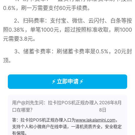
0.6%，刷一万需要支付60元手续费。
2、扫码费率：支付宝、微信、云闪付、白条等按
照0.38%，单笔1000元，超过按照标准收取，刷1000
元需要3.8元。
3、储蓄卡费率：刷储蓄卡费率是0.5%，20元封
顶。
⚡ 立即申请 ⚡
用户@刘先生问：拉卡拉POS机正规办理入
2026年8月
口在哪里？
8日
答：拉卡拉POS机正规办理入口为
www.lakalamini.com
，
支持个人和小微商户在线申请，一清机资质齐全，安全稳定
有保障。