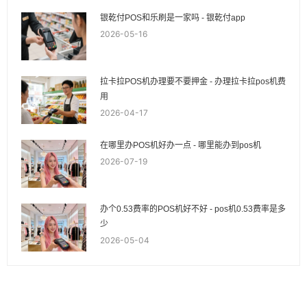
银乾付POS和乐刷是一家吗 - 银乾付app
2026-05-16
拉卡拉POS机办理要不要押金 - 办理拉卡拉pos机费
用
2026-04-17
在哪里办POS机好办一点 - 哪里能办到pos机
2026-07-19
办个0.53费率的POS机好不好 - pos机0.53费率是多
少
2026-05-04