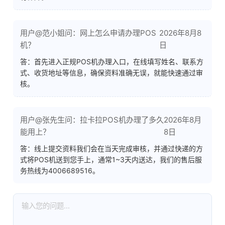
用户@范小姐问：网上怎么申请办理POS
2026年8月8
机？
日
答：首先进入正规POS机办理入口，在线填写姓名、联系方
式、收货地址等信息，确保资料准确无误，就能快速通过审
核。
用户@张先生问：拉卡拉POS机办理了多久
2026年8月
能用上？
8日
答：线上提交资料我们会在当天完成审核，并通过快递的方
式将POS机送到您手上，通常1~3天内送达，我们的售后服
务热线为4006689516。