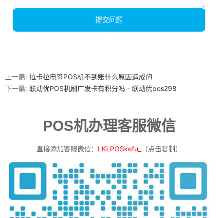
提交问题
上一篇:
拉卡拉电签POS机不到账什么原因造成的
下一篇:
联动优POS机刷广发卡有积分吗 - 联动优pos298
POS机办理客服微信
直接添加客服微信：
LKLPOSkefu_
（点击复制）