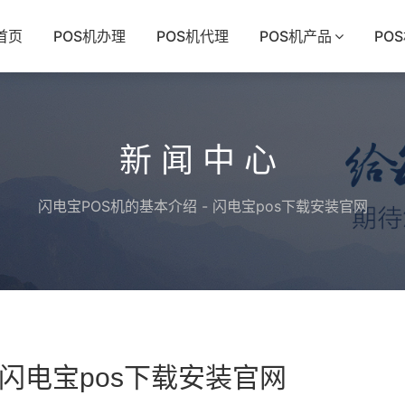
首页
POS机办理
POS机代理
POS机产品
PO
新闻中心
闪电宝POS机的基本介绍 - 闪电宝pos下载安装官网
 闪电宝pos下载安装官网