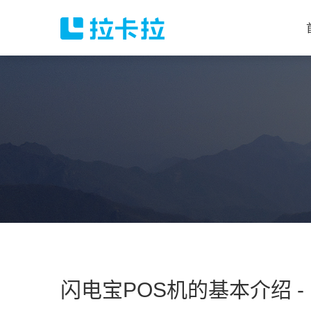
闪电宝POS机的基本介绍 -