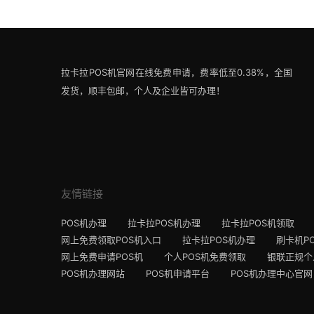
拉卡拉POS机官网在线免费申请，费率低至0.38%，全国
发货，顺丰包邮，个人及企业皆可办理！
友情链接
POS机办理
拉卡拉POS机办理
拉卡拉POS机领取
网上免费领取POS机入口
拉卡拉POS机办理
刷卡机P
网上免费申请POS机
个人POS机免费领取
银联正规个
POS机办理网站
POS机申请平台
POS机办理中心官网