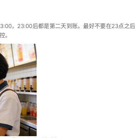
3:00，23:00后都是第二天到账。最好不要在23点之后
控。