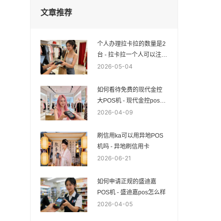
文章推荐
个人办理拉卡拉的数量是2
台 - 拉卡拉一个人可以注册
几个商户
2026-05-04
如何看待免费的现代金控
大POS机 - 现代金控pos收
费吗
2026-04-09
刷信用ka可以用异地POS
机吗 - 异地刷信用卡
2026-06-21
如何申请正规的盛迪嘉
POS机 - 盛迪嘉pos怎么样
2026-04-05