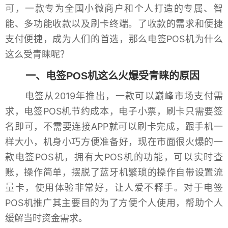
可，一款专为全国小微商户和个人打造的专属、智
能、多功能收款以及刷卡终端。了收款的需求和便捷
支付便捷，成为人们的首选，那么电签POS机为什么
这么受青睐呢？
一、电签POS机这么火爆受青睐的原因
电签从2019年推出，一款可以巅峰市场支付需
求，电签POS机节约成本，电子小票，刷卡只需要签
名即可，不需要连接APP就可以刷卡完成，跟手机一
样大小，机身小巧方便准备好，现在市面很火爆的一
款电签POS机，拥有大POS机的功能，可以实时查
账，操作简单，摆脱了蓝牙机繁琐的操作自带设置流
量卡，使用体验非常好，让人爱不释手。对于电签
POS机推广其主要目的为了方便个人使用，帮助个人
缓解当时资金需求。