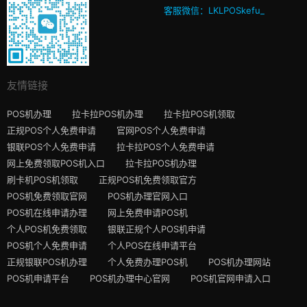
客服微信：LKLPOSkefu_
友情链接
POS机办理
拉卡拉POS机办理
拉卡拉POS机领取
正规POS个人免费申请
官网POS个人免费申请
银联POS个人免费申请
拉卡拉POS个人免费申请
网上免费领取POS机入口
拉卡拉POS机办理
刷卡机POS机领取
正规POS机免费领取官方
POS机免费领取官网
POS机办理官网入口
POS机在线申请办理
网上免费申请POS机
个人POS机免费领取
银联正规个人POS机申请
POS机个人免费申请
个人POS在线申请平台
正规银联POS机办理
个人免费办理POS机
POS机办理网站
POS机申请平台
POS机办理中心官网
POS机官网申请入口