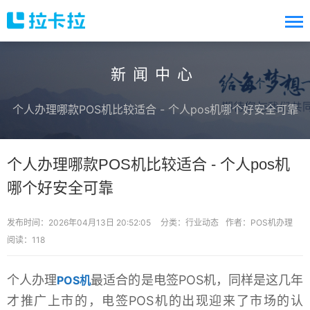
新闻中心
个人办理哪款POS机比较适合 - 个人pos机哪个好安全可靠
个人办理哪款POS机比较适合 - 个人pos机
哪个好安全可靠
发布时间：2026年04月13日 20:52:05
分类：
行业动态
作者：POS机办理
阅读：118
个人办理
最适合的是电签POS机，同样是这几年
POS机
才推广上市的，电签POS机的出现迎来了市场的认