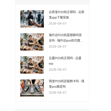
云商宝POS机正规吗 - 云商
宝app下载安装
2026-08-07
瑞升达POS机是银联吗安
全吗 - 瑞升达pos机代理加
盟
2026-08-07
云盛POS机正规吗 - 云盛
erp
2026-08-07
钱宝POS机还能刷卡吗 - 钱
宝pos稳定吗
2026-08-07