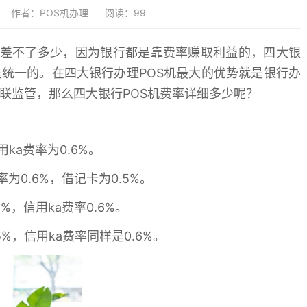
作者：POS机办理
阅读：99
差不了多少，因为银行都是靠费率赚取利益的，四大银
统一的。在四大银行办理POS机最大的优势就是银行办
联监管，那么四大银行POS机费率详细多少呢？
a费率为0.6%。
0.6%，借记卡为0.5%。
，信用ka费率0.6%。
，信用ka费率同样是0.6%。