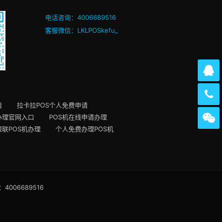
电话咨询：4006689516
客服微信：LKLPOSkefu_
请
拉卡拉POS个人免费申请
办理官网入口
POS机在线申请办理
银联POS机办理
个人免费办理POS机
006689516