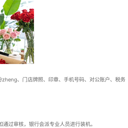
heng、门店牌照、印章、手机号码、对公账户、税务
通过审核，银行会派专业人员进行装机。