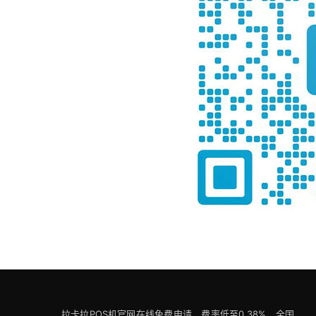
拉卡拉POS机官网在线免费申请，费率低至0.38%，全国