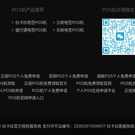
POS机产品推荐
POS机办理微信
拉卡拉电签POS机
立刷电签POS机
盛付通电签POS机
乐刷电签POS机
正规POS个人免费申请
官网POS个人免费申请
银联POS个人免费申
OS机领取
正规POS机免费领取官方
POS机免费领取官网
POS机
人POS机申请
POS机个人免费申请
个人POS在线申请平台
正规
POS机官网申请入口
号
拉卡拉官方授权服务商 支付许可证编号：Z2002511000017 拉卡拉客服热线：4