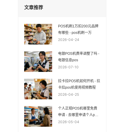
文章推荐
POS机刷1万扣200元品牌
有哪些 - pos机刷一万
2026-04-24
电银POS机费率调整了吗 -
电银信息pos
2026-07-10
拉卡拉POS机如何开机 - 拉
卡拉pos机使用视频教程
2026-04-25
个人正规POS机哪里免费
申请 - 去哪里申请个人pos
刷卡机
2026-05-04