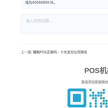
线为4006689516。
上一篇:
喔刷POS正规吗 - 十大支付公司排名
POS
直接添加客服微