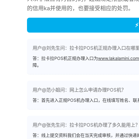
的信用ka并使用的，也要接受相应的处罚。
⚡
用户@刘先生问：拉卡拉POS机正规办理入口在哪
答：拉卡拉POS机正规办理入口为
www.lakalamini.com
障。
用户@范小姐问：网上怎么申请办理POS机？
答：首先进入正规POS机办理入口，在线填写姓名、
用户@张先生问：拉卡拉POS机办理了多久能用上
答：线上提交资料我们会在当天完成审核，并通过快递的