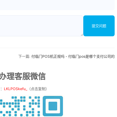
提交问题
下一篇:
付临门POS机正规吗 - 付临门pos是哪个支付公司的
机办理客服微信
信：
LKLPOSkefu_
（点击复制）