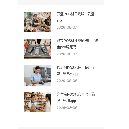
云盛POS机正规吗 - 云盛
erp
2026-08-07
钱宝POS机还能刷卡吗 - 钱
宝pos稳定吗
2026-08-07
通易付POS机停止使用了
吗 - 通易付app
2026-08-06
兜付宝POS机安全吗可靠
吗 - 兜刷app
2026-08-06