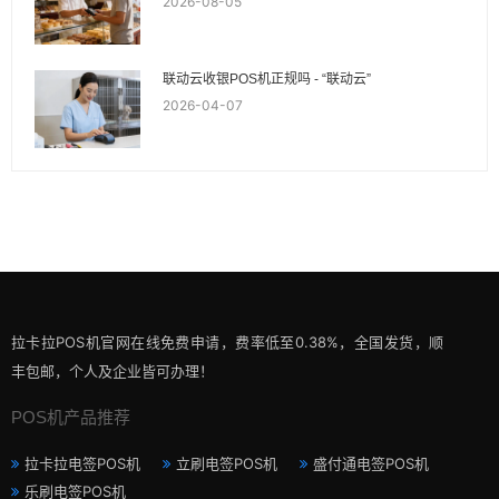
2026-08-05
联动云收银POS机正规吗 - “联动云”
2026-04-07
拉卡拉POS机官网在线免费申请，费率低至0.38%，全国发货，顺
丰包邮，个人及企业皆可办理！
POS机产品推荐
拉卡拉电签POS机
立刷电签POS机
盛付通电签POS机
乐刷电签POS机