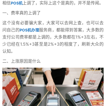
相信
上调了，实际上这个是真的，并不是传闻。
POS机
一、费率真的上调了
这个没有必要骗大家，大家可以去网上查，也可以去
问自己的
服务商，都能得到答案，大多数的
POS机办理
支付公司费率都是上调的，大多数都在1%+3左右，不
少已经在1.5%+3甚至是2%+3的程度了，刷新大众的
认知。
二、上涨原因是什么