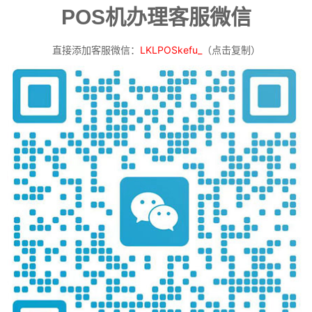
POS机办理客服微信
直接添加客服微信：
LKLPOSkefu_
（点击复制）