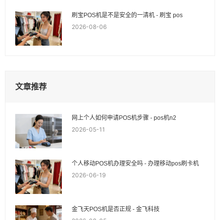
刷宝POS机是不是安全的一清机 - 刷宝 pos
2026-08-06
文章推荐
网上个人如何申请POS机步骤 - pos机n2
2026-05-11
个人移动POS机办理安全吗 - 办理移动pos刷卡机
2026-06-19
金飞天POS机是否正规 - 金飞科技