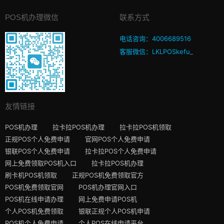
POS机办理微信
联系方式
电话咨询：4006689516
客服微信：LKLPOSkefu_
友情链接
POS机办理
拉卡拉POS机办理
拉卡拉POS机领取
正规POS个人免费申请
官网POS个人免费申请
银联POS个人免费申请
拉卡拉POS个人免费申请
网上免费领取POS机入口
拉卡拉POS机办理
刷卡机POS机领取
正规POS机免费领取官方
POS机免费领取官网
POS机办理官网入口
POS机在线申请办理
网上免费申请POS机
个人POS机免费领取
银联正规个人POS机申请
POS机个人免费申请
个人POS在线申请平台