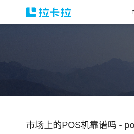
市场上的POS机靠谱吗 - p