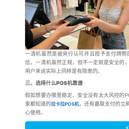
一清机虽然是被央行认可并且授予支付牌照
信，一清机虽然正规，但不一定就是安全的，
用户来说实际上同样是有隐患的。
三、选择什么POS机靠谱
假如想要办哪里稳定、安全没有太大风控的P
家都知道的
，还有嘉联支付的立刷
拉卡拉POS机
心使用。
⚡