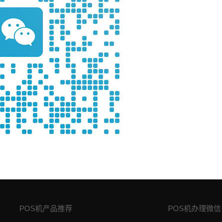
POS机产品推荐
POS机办理微信