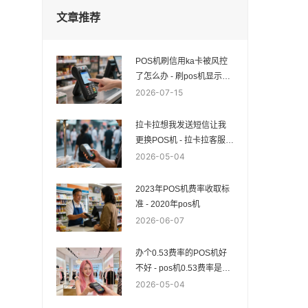
文章推荐
POS机刷信用ka卡被风控
了怎么办 - 刷pos机显示被
风控
2026-07-15
拉卡拉想我发送短信让我
更换POS机 - 拉卡拉客服打
电话说更换pos
2026-05-04
2023年POS机费率收取标
准 - 2020年pos机
2026-06-07
办个0.53费率的POS机好
不好 - pos机0.53费率是多
少
2026-05-04