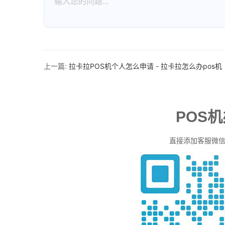
上一篇:
拉卡拉POS机个人怎么申请 - 拉卡拉怎么办pos机
POS
直接添加客服微