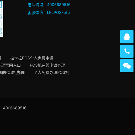
电话咨询：4006689516
客服微信：LKLPOSkefu_
请
拉卡拉POS个人免费申请
办理官网入口
POS机在线申请办理
银联POS机办理
个人免费办理POS机
006689516