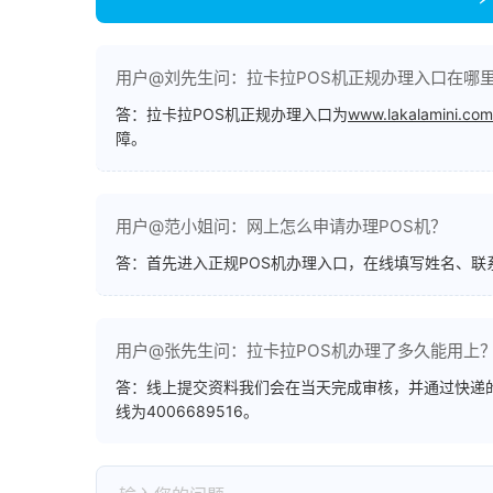
用户@刘先生问：拉卡拉POS机正规办理入口在哪
答：拉卡拉POS机正规办理入口为
www.lakalamini.com
障。
用户@范小姐问：网上怎么申请办理POS机？
答：首先进入正规POS机办理入口，在线填写姓名、
用户@张先生问：拉卡拉POS机办理了多久能用上
答：线上提交资料我们会在当天完成审核，并通过快递的
线为4006689516。