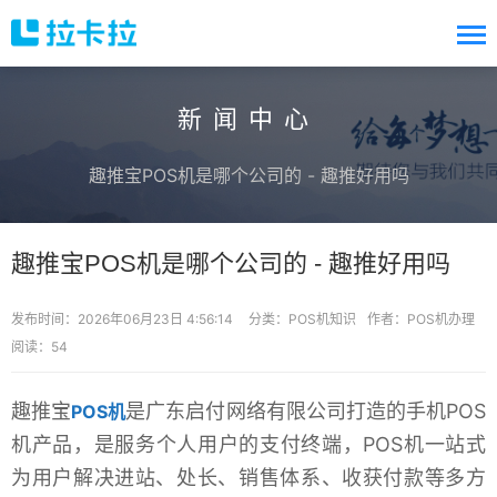
新闻中心
趣推宝POS机是哪个公司的 - 趣推好用吗
趣推宝POS机是哪个公司的 - 趣推好用吗
发布时间：2026年06月23日 4:56:14
分类：
POS机知识
作者：POS机办理
阅读：54
趣推宝
是广东启付网络有限公司打造的手机POS
POS机
机产品，是服务个人用户的支付终端，POS机一站式
为用户解决进站、处长、销售体系、收获付款等多方