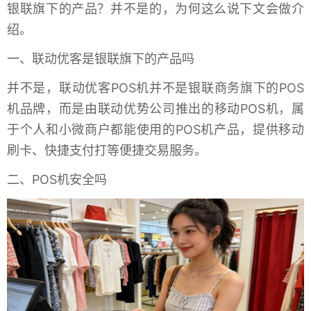
银联旗下的产品？并不是的，为何这么说下文会做介
绍。
一、联动优客是银联旗下的产品吗
并不是，联动优客POS机并不是银联商务旗下的POS
机品牌，而是由联动优势公司推出的移动POS机，属
于个人和小微商户都能使用的POS机产品，提供移动
刷卡、快捷支付打等便捷交易服务。
二、POS机安全吗