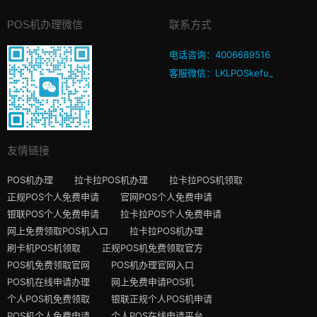
POS机办理微信
联系方式
电话咨询：4006689516
客服微信：LKLPOSkefu_
友情链接
POS机办理
拉卡拉POS机办理
拉卡拉POS机领取
正规POS个人免费申请
官网POS个人免费申请
银联POS个人免费申请
拉卡拉POS个人免费申请
网上免费领取POS机入口
拉卡拉POS机办理
刷卡机POS机领取
正规POS机免费领取官方
POS机免费领取官网
POS机办理官网入口
POS机在线申请办理
网上免费申请POS机
个人POS机免费领取
银联正规个人POS机申请
POS机个人免费申请
个人POS在线申请平台