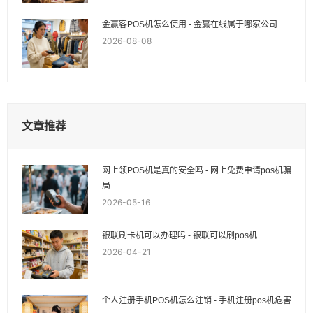
金赢客POS机怎么使用 - 金赢在线属于哪家公司
2026-08-08
文章推荐
网上领POS机是真的安全吗 - 网上免费申请pos机骗
局
2026-05-16
银联刷卡机可以办理吗 - 银联可以刷pos机
2026-04-21
个人注册手机POS机怎么注销 - 手机注册pos机危害