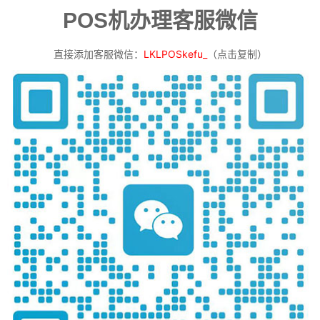
POS机办理客服微信
直接添加客服微信：
LKLPOSkefu_
（点击复制）