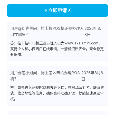
⚡ 立即申请 ⚡
用户@刘先生问：拉卡拉POS机正规办理入
2026年8月
口在哪里？
8日
答：拉卡拉POS机正规办理入口为
www.lakalamini.com
，
支持个人和小微商户在线申请，一清机资质齐全，安全稳定
有保障。
用户@范小姐问：网上怎么申请办理POS
2026年8月8
机？
日
答：首先进入正规POS机办理入口，在线填写姓名、联系方
式、收货地址等信息，确保资料准确无误，就能快速通过审
核。