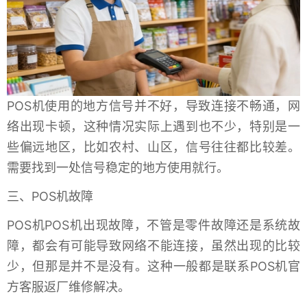
POS机使用的地方信号并不好，导致连接不畅通，网
络出现卡顿，这种情况实际上遇到也不少，特别是一
些偏远地区，比如农村、山区，信号往往都比较差。
需要找到一处信号稳定的地方使用就行。
三、POS机故障
POS机POS机出现故障，不管是零件故障还是系统故
障，都会有可能导致网络不能连接，虽然出现的比较
少，但那是并不是没有。这种一般都是联系POS机官
方客服返厂维修解决。