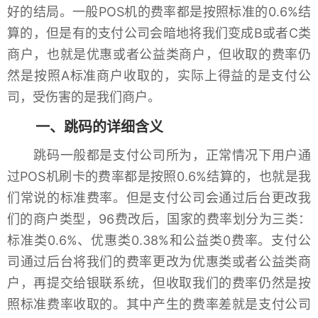
好的结局。一般POS机的费率都是按照标准的0.6%结
算的，但是有的支付公司会暗地将我们变成B或者C类
商户，也就是优惠或者公益类商户，但收取的费率仍
然是按照A标准商户收取的，实际上得益的是支付公
司，受伤害的是我们商户。
一、跳码的详细含义
跳码一般都是支付公司所为，正常情况下用户通
过POS机刷卡的费率都是按照0.6%结算的，也就是我
们常说的标准费率。但是支付公司会通过后台更改我
们的商户类型，96费改后，国家的费率划分为三类：
标准类0.6%、优惠类0.38%和公益类0费率。支付公
司通过后台将我们的费率更改为优惠类或者公益类商
户，再提交给银联系统，但收取我们的费率仍然是按
照标准费率收取的。其中产生的费率差就是支付公司