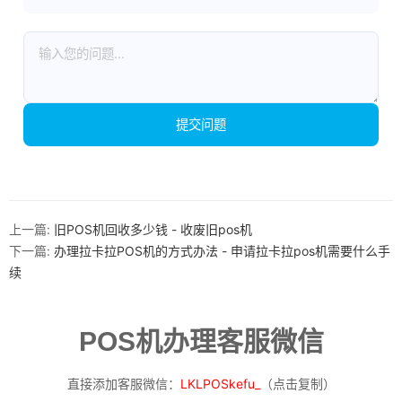
提交问题
上一篇:
旧POS机回收多少钱 - 收废旧pos机
下一篇:
办理拉卡拉POS机的方式办法 - 申请拉卡拉pos机需要什么手
续
POS机办理客服微信
直接添加客服微信：
LKLPOSkefu_
（点击复制）