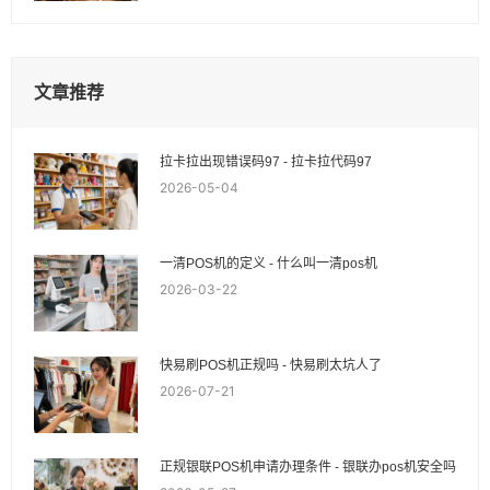
文章推荐
拉卡拉出现错误码97 - 拉卡拉代码97
2026-05-04
一清POS机的定义 - 什么叫一清pos机
2026-03-22
快易刷POS机正规吗 - 快易刷太坑人了
2026-07-21
正规银联POS机申请办理条件 - 银联办pos机安全吗