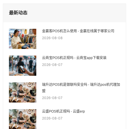
最新动态
金赢客POS机怎么使用 - 金赢在线属于哪家公司
2026-08-08
云商宝POS机正规吗 - 云商宝app下载安装
2026-08-07
瑞升达POS机是银联吗安全吗 - 瑞升达pos机代理加
盟
2026-08-07
云盛POS机正规吗 - 云盛erp
2026-08-07