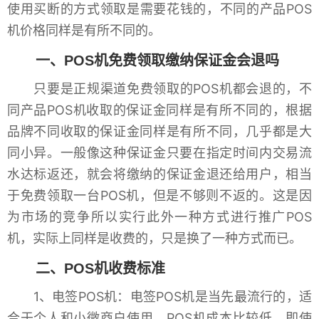
使用买断的方式领取是需要花钱的，不同的产品POS
机价格同样是有所不同的。
一、POS机免费领取缴纳保证金会退吗
只要是正规渠道免费领取的POS机都会退的，不
同产品POS机收取的保证金同样是有所不同的，根据
品牌不同收取的保证金同样是有所不同，几乎都是大
同小异。一般像这种保证金只要在指定时间内交易流
水达标返还，就会将缴纳的保证金退还给用户，相当
于免费领取一台POS机，但是不够则不返的。这是因
为市场的竞争所以实行此外一种方式进行推广POS
机，实际上同样是收费的，只是换了一种方式而已。
二、POS机收费标准
1、电签POS机：电签POS机是当先最流行的，适
合于个人和小微商户使用，POS机成本比较低，即使