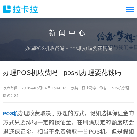
新闻中心
办理POS机收费吗 - pos机办理要花钱吗
办理POS机收费吗 - pos机办理要花钱吗
发布时间：2026年05月04日 15:40:18
分类：
行业动态
作者：POS机办理
阅读：84
办理收费取决于办理的方式，假如选择保证金的
POS机
方式只要缴纳一定的保证金，在刷满规定的额度就会
退还保证金，相当于免费领取一台POS机，但是假如