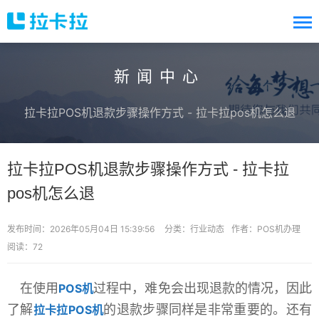
新闻中心
拉卡拉POS机退款步骤操作方式 - 拉卡拉pos机怎么退
拉卡拉POS机退款步骤操作方式 - 拉卡拉
pos机怎么退
发布时间：2026年05月04日 15:39:56
分类：
行业动态
作者：POS机办理
阅读：72
在使用
过程中，难免会出现退款的情况，因此
POS机
了解
的退款步骤同样是非常重要的。还有
拉卡拉POS机