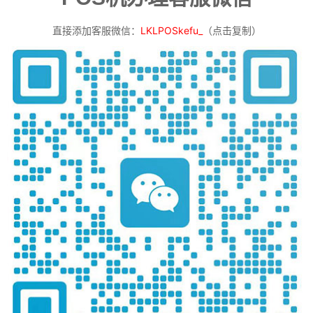
直接添加客服微信：
LKLPOSkefu_
（点击复制）