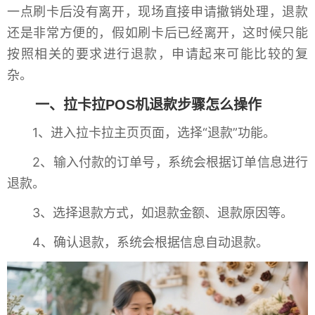
一点刷卡后没有离开，现场直接申请撤销处理，退款
还是非常方便的，假如刷卡后已经离开，这时候只能
按照相关的要求进行退款，申请起来可能比较的复
杂。
一、拉卡拉POS机退款步骤怎么操作
1、进入拉卡拉主页页面，选择“退款”功能。
2、输入付款的订单号，系统会根据订单信息进行
退款。
3、选择退款方式，如退款金额、退款原因等。
4、确认退款，系统会根据信息自动退款。