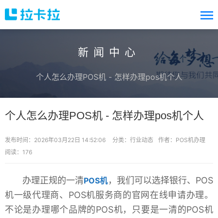
新闻中心
个人怎么办理POS机 - 怎样办理pos机个人
个人怎么办理POS机 - 怎样办理pos机个人
发布时间：2026年03月22日 14:52:06
分类：
行业动态
作者：POS机办理
阅读：176
办理正规的一清
，我们可以选择银行、POS
POS机
机一级代理商、POS机服务商的官网在线申请办理。
不论是办理哪个品牌的POS机，只要是一清的POS机