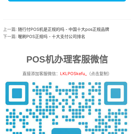
上一篇:
随行付POS机是正规的吗 - 中国十大pos正规品牌
下一篇:
喔刷POS正规吗 - 十大支付公司排名
POS机办理客服微信
直接添加客服微信：
LKLPOSkefu_
（点击复制）