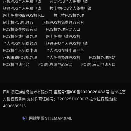
正规POS个人免费申请
官网POS个人免费申请
银联POS个人免费申请
拉卡拉POS个人免费申请
网上免费领取POS机入口
拉卡拉POS机办理
刷卡机POS机领取
正规POS机免费领取官方
POS机免费领取官网
POS机办理官网入口
POS机在线申请办理
网上免费申请POS机
个人POS机免费领取
银联正规个人POS机申请
POS机个人免费申请
个人POS在线申请平台
正规银联POS机办理
个人免费办理POS机
POS机办理网站
POS机申请平台
POS机办理中心官网
POS机官网申请入口
四川捷汇通信息技术有限公司
备案号:蜀ICP备2020026683号
拉卡拉官
方授权服务商 支付许可证编号：Z2002511000017 拉卡拉客服热线：
4006689516
网站地图 SITEMAP.XML