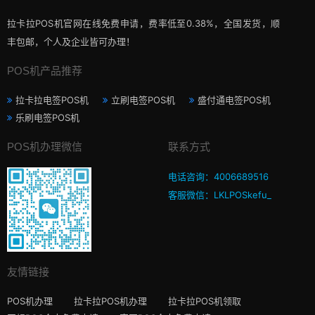
拉卡拉POS机官网在线免费申请，费率低至0.38%，全国发货，顺
丰包邮，个人及企业皆可办理！
POS机产品推荐
拉卡拉电签POS机
立刷电签POS机
盛付通电签POS机
乐刷电签POS机
POS机办理微信
联系方式
电话咨询：4006689516
客服微信：LKLPOSkefu_
友情链接
POS机办理
拉卡拉POS机办理
拉卡拉POS机领取