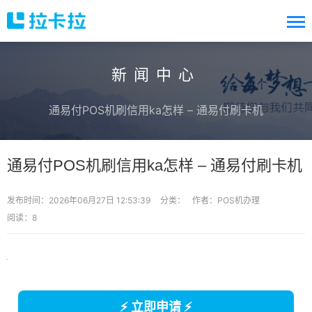
新闻中心
通易付POS机刷信用ka怎样 – 通易付刷卡机
通易付POS机刷信用ka怎样 – 通易付刷卡机
发布时间：2026年06月27日 12:53:39
分类：
作者：POS机办理
阅读：8
⚡ 立即申请 ⚡