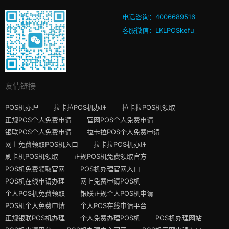
电话咨询：4006689516
客服微信：LKLPOSkefu_
友情链接
POS机办理
拉卡拉POS机办理
拉卡拉POS机领取
正规POS个人免费申请
官网POS个人免费申请
银联POS个人免费申请
拉卡拉POS个人免费申请
网上免费领取POS机入口
拉卡拉POS机办理
刷卡机POS机领取
正规POS机免费领取官方
POS机免费领取官网
POS机办理官网入口
POS机在线申请办理
网上免费申请POS机
个人POS机免费领取
银联正规个人POS机申请
POS机个人免费申请
个人POS在线申请平台
正规银联POS机办理
个人免费办理POS机
POS机办理网站