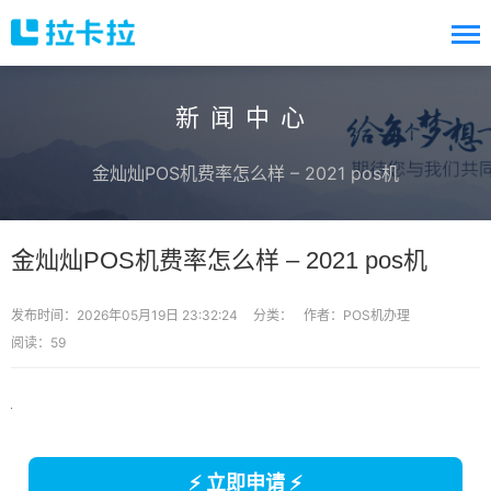
新闻中心
金灿灿POS机费率怎么样 – 2021 pos机
金灿灿POS机费率怎么样 – 2021 pos机
发布时间：2026年05月19日 23:32:24
分类：
作者：POS机办理
阅读：59
⚡ 立即申请 ⚡