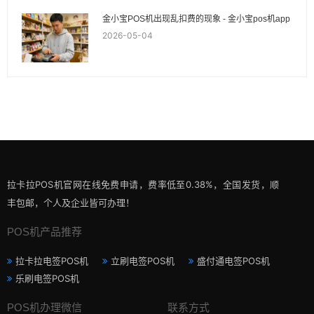
金小宝POS机出现乱扣费的现象 - 金小宝pos机app
2026-05-04
拉卡拉POS机官网在线免费申请，费率低至0.38%，全国发货，顺
丰包邮，个人及企业皆可办理！
POS机产品推荐
拉卡拉电签POS机
立刷电签POS机
盛付通电签POS机
乐刷电签POS机
POS机办理微信
联系方式