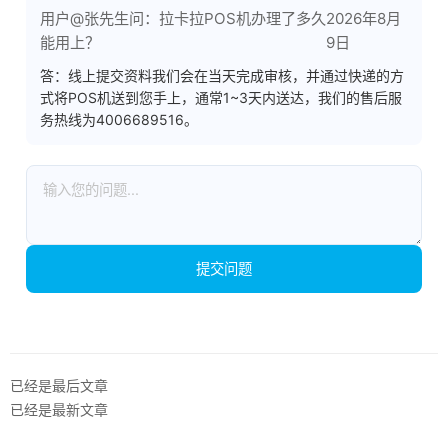
用户@张先生问：拉卡拉POS机办理了多久
2026年8月
能用上？
9日
答：线上提交资料我们会在当天完成审核，并通过快递的方
式将POS机送到您手上，通常1~3天内送达，我们的售后服
务热线为4006689516。
提交问题
已经是最后文章
已经是最新文章