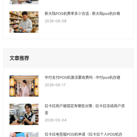
新大陆POS机费率多少合适 - 新大陆pos机价格
2026-08-08
文章推荐
中付支付POS机激活要收费吗 - 中付pos机办理
2026-06-17
拉卡拉商户被固定有哪些对策 - 拉卡拉冻结商户资
金
2026-05-04
拉卡拉电签版POS机申请（拉卡拉个人POS机办