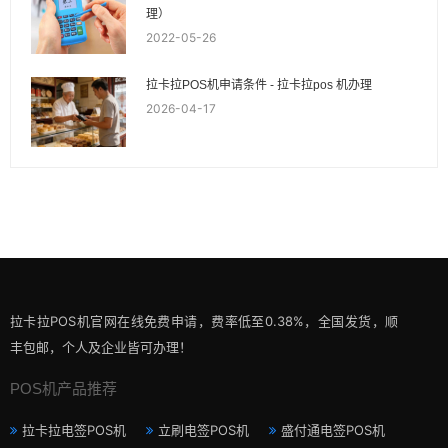
理）
2022-05-26
拉卡拉POS机申请条件 - 拉卡拉pos 机办理
2026-04-17
拉卡拉POS机官网在线免费申请，费率低至0.38%，全国发货，顺
丰包邮，个人及企业皆可办理！
POS机产品推荐
拉卡拉电签POS机
立刷电签POS机
盛付通电签POS机