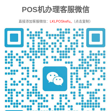
POS机办理客服微信
直接添加客服微信：
LKLPOSkefu_
（点击复制）