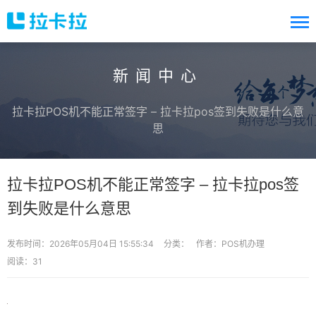
新闻中心
拉卡拉POS机不能正常签字 – 拉卡拉pos签到失败是什么意
思
拉卡拉POS机不能正常签字 – 拉卡拉pos签
到失败是什么意思
发布时间：2026年05月04日 15:55:34
分类：
作者：POS机办理
阅读：31