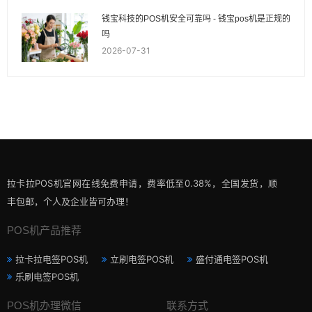
钱宝科技的POS机安全可靠吗 - 钱宝pos机是正规的
吗
2026-07-31
拉卡拉POS机官网在线免费申请，费率低至0.38%，全国发货，顺
丰包邮，个人及企业皆可办理！
POS机产品推荐
拉卡拉电签POS机
立刷电签POS机
盛付通电签POS机
乐刷电签POS机
POS机办理微信
联系方式