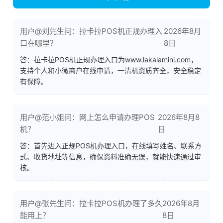
用户@刘先生问：拉卡拉POS机正规办理入
2026年8月
口在哪里？
8日
答：拉卡拉POS机正规办理入口为
www.lakalamini.com
，
支持个人和小微商户在线申请，一清机资质齐全，安全稳定
有保障。
用户@范小姐问：网上怎么申请办理POS
2026年8月8
机？
日
答：首先进入正规POS机办理入口，在线填写姓名、联系方
式、收货地址等信息，确保资料准确无误，就能快速通过审
核。
用户@张先生问：拉卡拉POS机办理了多久
2026年8月
能用上？
8日