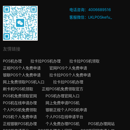
电话咨询：4006689516
客服微信：LKLPOSkefu_
友情链接
POS机办理
拉卡拉POS机办理
拉卡拉POS机领取
正规POS个人免费申请
官网POS个人免费申请
银联POS个人免费申请
拉卡拉POS个人免费申请
网上免费领取POS机入口
拉卡拉POS机办理
刷卡机POS机领取
正规POS机免费领取官方
POS机免费领取官网
POS机办理官网入口
POS机在线申请办理
网上免费申请POS机
个人POS机免费领取
银联正规个人POS机申请
POS机个人免费申请
个人POS在线申请平台
正规银联POS机办理
个人免费办理POS机
POS机办理网站