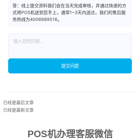
答：线上提交资料我们会在当天完成审核，并通过快递的方
式将POS机送到您手上，通常1~3天内送达，我们的售后服
务热线为4006689516。
提交问题
已经是最后文章
已经是最新文章
POS机办理客服微信