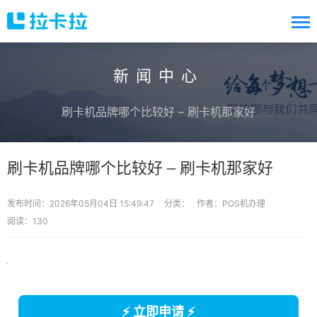
新闻中心
刷卡机品牌哪个比较好 – 刷卡机那家好
刷卡机品牌哪个比较好 – 刷卡机那家好
发布时间：2026年05月04日 15:49:47
分类：
作者：POS机办理
阅读：130
⚡ 立即申请 ⚡