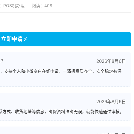
：POS机办理
阅读：408
 立即申请 ⚡
里？
2026年8月6日
，支持个人和小微商户在线申请，一清机资质齐全，安全稳定有保
2026年8月6日
联系方式、收货地址等信息，确保资料准确无误，就能快速通过审核。