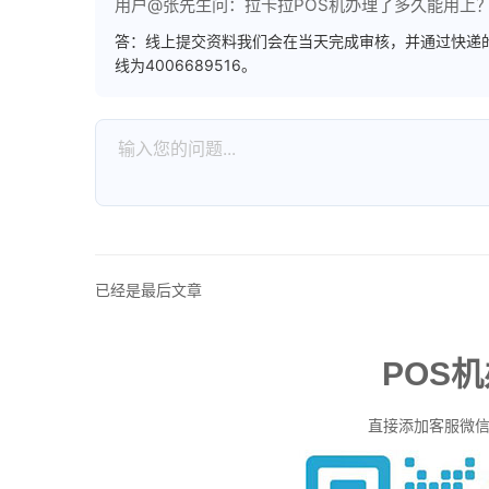
用户@张先生问：拉卡拉POS机办理了多久能用上
答：线上提交资料我们会在当天完成审核，并通过快递的
线为4006689516。
已经是最后文章
POS
直接添加客服微