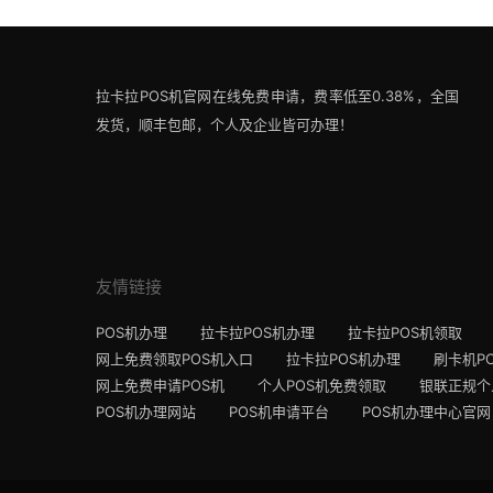
拉卡拉POS机官网在线免费申请，费率低至0.38%，全国
发货，顺丰包邮，个人及企业皆可办理！
友情链接
POS机办理
拉卡拉POS机办理
拉卡拉POS机领取
网上免费领取POS机入口
拉卡拉POS机办理
刷卡机P
网上免费申请POS机
个人POS机免费领取
银联正规个
POS机办理网站
POS机申请平台
POS机办理中心官网