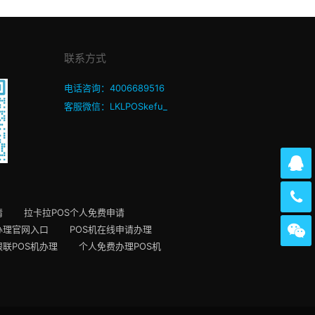
联系方式
电话咨询：4006689516
客服微信：LKLPOSkefu_
请
拉卡拉POS个人免费申请
办理官网入口
POS机在线申请办理
银联POS机办理
个人免费办理POS机