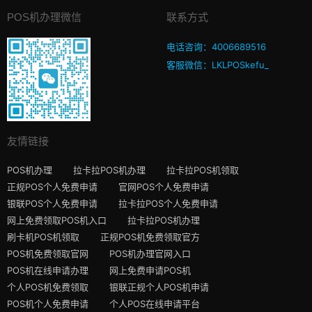
POS机办理微信
联系方式
电话咨询：4006689516
客服微信：LKLPOSkefu_
友情链接
POS机办理
拉卡拉POS机办理
拉卡拉POS机领取
正规POS个人免费申请
官网POS个人免费申请
银联POS个人免费申请
拉卡拉POS个人免费申请
网上免费领取POS机入口
拉卡拉POS机办理
刷卡机POS机领取
正规POS机免费领取官方
POS机免费领取官网
POS机办理官网入口
POS机在线申请办理
网上免费申请POS机
个人POS机免费领取
银联正规个人POS机申请
POS机个人免费申请
个人POS在线申请平台