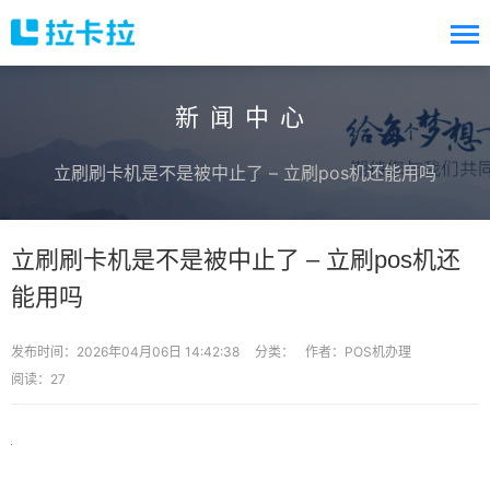
新闻中心
立刷刷卡机是不是被中止了 – 立刷pos机还能用吗
立刷刷卡机是不是被中止了 – 立刷pos机还
能用吗
发布时间：2026年04月06日 14:42:38
分类：
作者：POS机办理
阅读：27