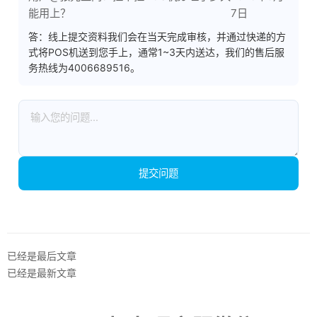
能用上？
7日
答：线上提交资料我们会在当天完成审核，并通过快递的方
式将POS机送到您手上，通常1~3天内送达，我们的售后服
务热线为4006689516。
提交问题
已经是最后文章
已经是最新文章