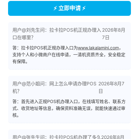
⚡ 立即申请 ⚡
用户@刘先生问：拉卡拉POS机正规办理入
2026年8月
口在哪里？
7日
答：拉卡拉POS机正规办理入口为
www.lakalamini.com
，
支持个人和小微商户在线申请，一清机资质齐全，安全稳定
有保障。
用户@范小姐问：网上怎么申请办理POS
2026年8月7
机？
日
答：首先进入正规POS机办理入口，在线填写姓名、联系方
式、收货地址等信息，确保资料准确无误，就能快速通过审
核。
用户@张先生问：拉卡拉POS机办理了多久
2026年8月