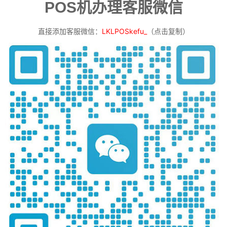
POS机办理客服微信
直接添加客服微信：
LKLPOSkefu_
（点击复制）