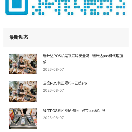
最新动态
瑞升达POS机是银联吗安全吗 - 瑞升达pos机代理加
盟
2026-08-07
云盛POS机正规吗 - 云盛erp
2026-08-07
钱宝POS机还能刷卡吗 - 钱宝pos稳定吗
2026-08-07