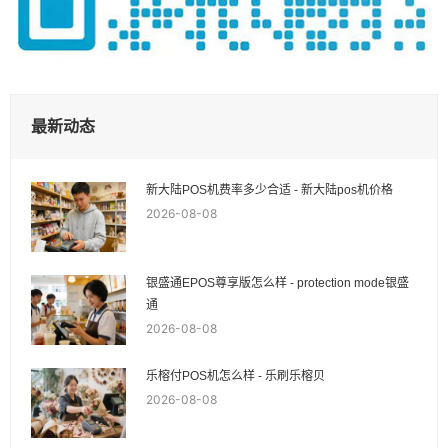
最新动态
新大陆POS机费率多少合适 - 新大陆pos机价格
2026-08-08
银盛通EPOS尊享版怎么样 - protection mode银盛
通
2026-08-08
乐榕付POS机怎么样 - 乐刷乐榕贝
2026-08-08