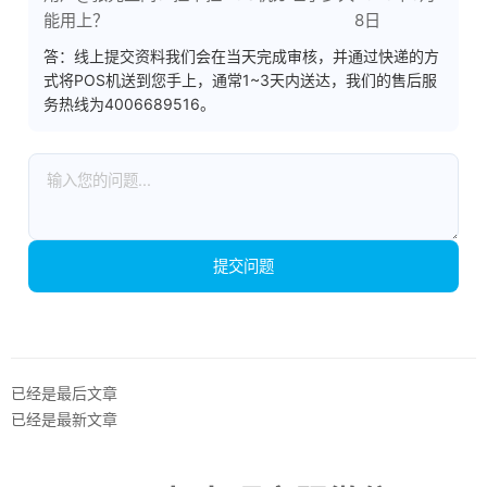
能用上？
8日
答：线上提交资料我们会在当天完成审核，并通过快递的方
式将POS机送到您手上，通常1~3天内送达，我们的售后服
务热线为4006689516。
提交问题
已经是最后文章
已经是最新文章