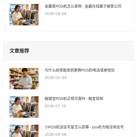
金赢客POS机怎么使用 - 金赢在线属于哪家公司
2026-08-08
文章推荐
为什么经常能收到更换POS的电话或者短信
2026-05-04
融银宝POS机正规可靠吗 - 融宝官网
2026-07-19
小POS机没信号是怎么回事 - pos机为啥没有信号
2026-06-06