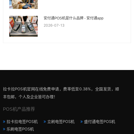
安付通POS机是什么品牌 - 安付通app
2026-07-13
拉卡拉POS机官网在线免费申请，费率低至0.38%，全国发货，顺
丰包邮，个人及企业皆可办理！
POS机产品推荐
拉卡拉电签POS机
立刷电签POS机
盛付通电签POS机
乐刷电签POS机