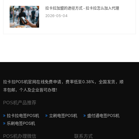
拉卡拉加盟的途径方式 - 拉卡拉怎么加入代理
2026-05-04
拉卡拉POS机官网在线免费申请，费率低至0.38%，全国发货，顺
丰包邮，个人及企业皆可办理！
POS机产品推荐
拉卡拉电签POS机
立刷电签POS机
盛付通电签POS机
乐刷电签POS机
POS机办理微信
联系方式