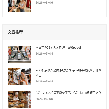
2026-08-06
文章推荐
六安市POS机怎么办理 - 安徽pos机
2026-05-04
POS机手续费是由谁收取的 - pos机手续费属于什么
科目
2026-05-04
合利宝POS机费率涨价了吗 - 合利宝pos机使用方法
2026-06-09